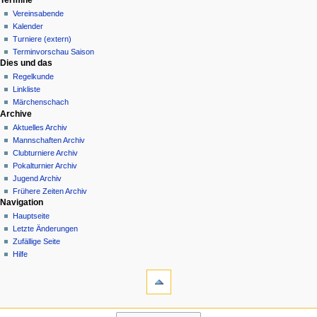
Vereinsabende
Kalender
Turniere (extern)
Terminvorschau Saison
Dies und das
Regelkunde
Linkliste
Märchenschach
Archive
Aktuelles Archiv
Mannschaften Archiv
Clubturniere Archiv
Pokalturnier Archiv
Jugend Archiv
Frühere Zeiten Archiv
Navigation
Hauptseite
Letzte Änderungen
Zufällige Seite
Hilfe
Werkzeuge
Links
auf
diese
Wir stellen uns vor
Seite