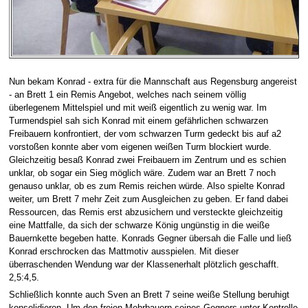
Nun bekam Konrad - extra für die Mannschaft aus Regensburg angereist
- an Brett 1 ein Remis Angebot, welches nach seinem völlig
überlegenem Mittelspiel und mit weiß eigentlich zu wenig war. Im
Turmendspiel sah sich Konrad mit einem gefährlichen schwarzen
Freibauern konfrontiert, der vom schwarzen Turm gedeckt bis auf a2
vorstoßen konnte aber vom eigenen weißen Turm blockiert wurde.
Gleichzeitig besaß Konrad zwei Freibauern im Zentrum und es schien
unklar, ob sogar ein Sieg möglich wäre. Zudem war an Brett 7 noch
genauso unklar, ob es zum Remis reichen würde. Also spielte Konrad
weiter, um Brett 7 mehr Zeit zum Ausgleichen zu geben. Er fand dabei
Ressourcen, das Remis erst abzusichern und versteckte gleichzeitig
eine Mattfalle, da sich der schwarze König ungünstig in die weiße
Bauernkette begeben hatte. Konrads Gegner übersah die Falle und ließ
Konrad erschrocken das Mattmotiv ausspielen. Mit dieser
überraschenden Wendung war der Klassenerhalt plötzlich geschafft.
2,5:4,5.
Schließlich konnte auch Sven an Brett 7 seine weiße Stellung beruhigt
konsolidieren. Um den freien Mehrbauern seines Gegners unter Kontrolle