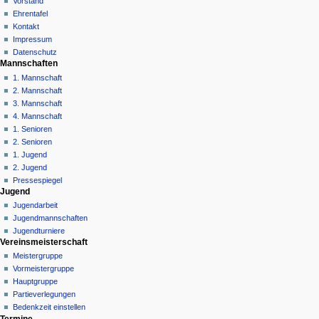
Quelltext
Vorstand
g
anzeigen
Ehrentafel
Versionsgeschichte
a
Kontakt
Impressum
t
Datenschutz
i
Mannschaften
o
1. Mannschaft
n
2. Mannschaft
3. Mannschaft
s
4. Mannschaft
m
1. Senioren
e
2. Senioren
n
1. Jugend
ü
2. Jugend
Pressespiegel
Jugend
Jugendarbeit
Jugendmannschaften
Jugendturniere
Vereinsmeisterschaft
Meistergruppe
Vormeistergruppe
Hauptgruppe
Partieverlegungen
Bedenkzeit einstellen
Termine