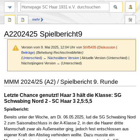
Suche
mehr
A2202425 Spielbericht9
Version vom 9. Mai 2025, 12:04 Uhr von
StVl5435
(
Diskussion
|
Beiträge
)
(Behebung Rechtschreibfehler)
(
Unterschied
)
← Nächstältere Version
| Aktuelle Version (Unterschied) |
Nächstjüngere Version → (Unterschied)
Zur
Zur
MMM 2024/25 (A2) / Spielbericht 9. Runde
Navigation
Suche
springen
springen
Letzte Chance genutzt! Haar 3 hält die Klasse: SG
Schwabing Nord 2 - SC Haar 3 2,5:5,5
Spielbericht:
Bereits unter der Woche, am Di. 06.05.2025, lud die SG Schwabing Nord
2 zum Saisonabschluss in der A-Klasse 2, in den die Haarer dritte
Mannschaft zwar als Außenseiter ging, jedoch fest entschlossen aus
eigener Kraft den Abstieg verhindern wollte. Dazu musste ein