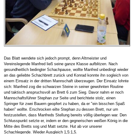
Das Blatt wendete sich jedoch prompt, denn Altmeister und
Vereinslegende Manfred ließ seine ganze Klasse aufblitzen. Nach
gesundheitlich bedingter Schachpause, wollte Manfred unbedingt wieder
an das geliebte Schachbrett zurück und Konrad konnte ihn sogleich von
einem Einsatz in der dritten Mannschaft überzeugen. Der Einsatz lohnte
sich: Manfred zog die schwarzen Steine in seiner gewohnten Routine
und taktisch anspruchsvoll an Brett 6 zum Sieg. Davor nahm er noch
Mannschaftsführer Stephan zur Seite und berichtete stolz, einen
Springer für zwei Bauern geopfert zu haben, da er "ein bisschen Spaß
haben" wollte. Erschrocken eilte Stephan zu dessen Brett, nur um
festzustellen, dass Manfreds Stellung bereits völlig überlegen war. Den
Schlusspunkt setzte er, indem er den gegnerischen weißen König in die
Mitte des Bretts sog und Matt setzte. Hut ab vor unserer
Schachlegende. Wieder Ausgleich 1,5:1,5.