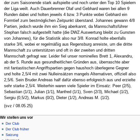
der zum Saisonende stark aufspielte und noch unter den Top 10 Spielern
der Liga weilt. Auch Dauerbrenner Olaf und Gebhard waren bei allen 9
Runden dabei und holten jeweils 4 bzw. 3 Punkte wobei Gebhard ein
Formtief zum bestmöglichen Zeitpunkt überstand. Johannes gewann 4/8
Partien, jedoch wurde ihm ein Sieg aberkannt, da Mannschaftsführer
Stephan falsch aufgestellt hatte (die DWZ Auswertung bleibt zu Gunsten
von Johannes), für die Statistik also nur 3/8. Konrad holte ebenfalls
starke 3/6, wobei er regelmäßig aus Regensburg anreiste, um die dritte
Mannschaft zu unterstützen und oft in der zweiten und dritten
Mannschaft gefragt war. Leider fiel unser nominelles Brett 1, Alexandru,
ab der 5. Runde aus gesundheitlichen Gründen aus, überraschte aber
mit fantastischen Angriffspartien gegen haushoch überlegene Gegner
und holte 2,5/4 mit zwei Nulleinsätzen mangels Alternativen, offiziell also
2,5/6. Sein Bruder Andreas half dafür ebenso erfolgreich aus und erzielte
sehr starke 2,5/4. Weiterhin waren viele Spieler im Einsatz: Peer (2/5),
Sebastian (1/1), Julian (1/1), Manfred (1/1), Sven (2/3), Michael (1/2),
Sergiu (0,5/2), Markus (0/2), Dieter (1/2), Andreas M. (1/2).
(svz / 08.05.25)
N
Seitenaktionen
Meine Werkzeuge
Wir stellen uns vor
Seite
Anmelden
Der Club
a
Diskussion
Der Club früher
v
Lesen
Satzung
i