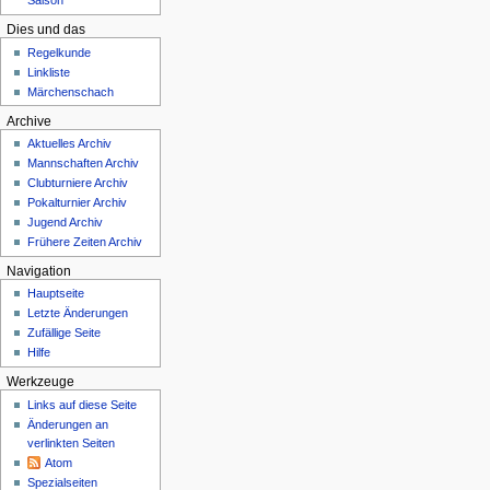
Saison
Dies und das
Regelkunde
Linkliste
Märchenschach
Archive
Aktuelles Archiv
Mannschaften Archiv
Clubturniere Archiv
Pokalturnier Archiv
Jugend Archiv
Frühere Zeiten Archiv
Navigation
Hauptseite
Letzte Änderungen
Zufällige Seite
Hilfe
Werkzeuge
Links auf diese Seite
Änderungen an
verlinkten Seiten
Atom
Spezialseiten