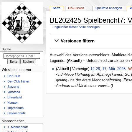
Seite
Diskussion
Quelltext anzeigen
V
BL202425 Spielbericht7: V
Logbücher dieser Seite anzeigen
Zur
Zur
Versionen filtern
Navigation
Suche
springen
springen
N
Suche
Auswahl des Versionsunterschieds: Markiere die
a
Legende:
(Aktuell)
= Unterschied zur aktuellen 
v
1
i
Aktuell
Vorherige
12:26, 17. Mär. 2025
W
Wir stellen uns vor
7
<h3>Neue Hoffnung im Abstiegskampf: SC Ha
g
Der Club
.
gelang uns der erste Mannschaftssieg. Ensa
a
Der Club früher
M
Andreas und Uli in einer verwi…“
Satzung
t
ä
Vorstand
i
r
Ehrentafel
o
z
Kontakt
n
2
Impressum
0
Datenschutz
s
2
m
Mannschaften
5
e
1. Mannschaft