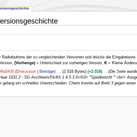
ersionsgeschichte
ersionsgeschichte
 Radiobuttons der zu vergleichenden Versionen und drücke die Eingabetaste 
Version,
(Vorherige)
= Unterschied zur vorherigen Version,
K
= Kleine Änderu
iRa5435
Diskussion
Beiträge
2.018 Bytes
+2.018
Die Seite wurde
ar 1931 2 - SG Aschheim/Fk/Kh 1 4.5:3.5</h3> '''Spielbericht:''' <br/> Au
r gelang ein schnelles Unentschieden. Cherin konnte auf Brett 3 gegen einen