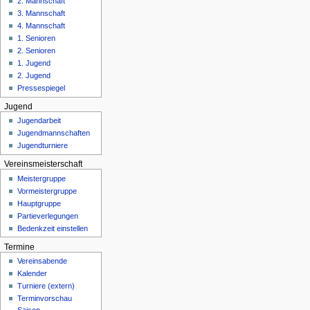
2. Mannschaft
n
3. Mannschaft
ü
4. Mannschaft
1. Senioren
2. Senioren
1. Jugend
2. Jugend
Pressespiegel
Jugend
Jugendarbeit
Jugendmannschaften
Jugendturniere
Vereinsmeisterschaft
Meistergruppe
Vormeistergruppe
Hauptgruppe
Partieverlegungen
Bedenkzeit einstellen
Termine
Vereinsabende
Kalender
Turniere (extern)
Terminvorschau