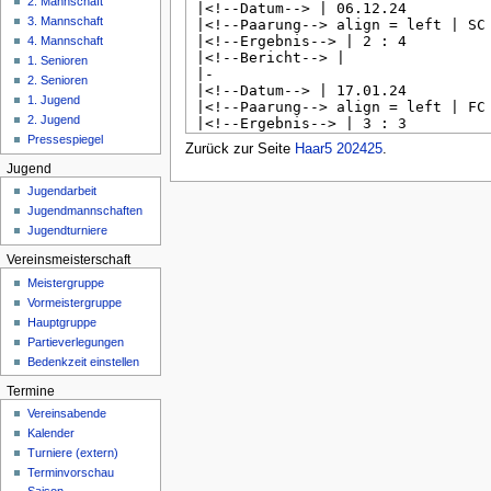
2. Mannschaft
n
3. Mannschaft
ü
4. Mannschaft
1. Senioren
2. Senioren
1. Jugend
2. Jugend
Pressespiegel
Zurück zur Seite
Haar5 202425
.
Jugend
Jugendarbeit
Jugendmannschaften
Jugendturniere
Vereinsmeisterschaft
Meistergruppe
Vormeistergruppe
Hauptgruppe
Partieverlegungen
Bedenkzeit einstellen
Termine
Vereinsabende
Kalender
Turniere (extern)
Terminvorschau