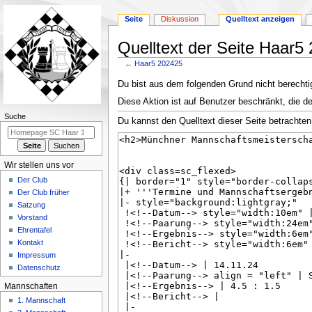
Seite
Diskussion
Quelltext anzeigen
Quelltext der Seite Haar5
←
Haar5 202425
Zur
Zur
Du bist aus dem folgenden Grund nicht berechtig
Navigation
Suche
Diese Aktion ist auf Benutzer beschränkt, die d
springen
springen
N
Suche
Du kannst den Quelltext dieser Seite betrachten
a
v
i
Wir stellen uns vor
g
Der Club
a
Der Club früher
Satzung
t
Vorstand
i
Ehrentafel
o
Kontakt
n
Impressum
Datenschutz
s
m
Mannschaften
e
1. Mannschaft