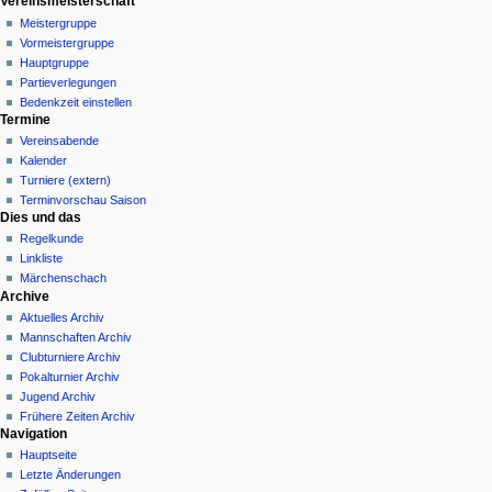
Vereinsmeisterschaft
s
a
g
Meistergruppe
u
s
Vormeistergruppe
n
s
Hauptgruppe
g
u
Partieverlegungen
n
Bedenkzeit einstellen
g
Termine
Vereinsabende
Kalender
Turniere (extern)
Terminvorschau Saison
Dies und das
Regelkunde
Linkliste
Märchenschach
Archive
Aktuelles Archiv
Mannschaften Archiv
Clubturniere Archiv
Pokalturnier Archiv
Jugend Archiv
Frühere Zeiten Archiv
Navigation
Hauptseite
Letzte Änderungen