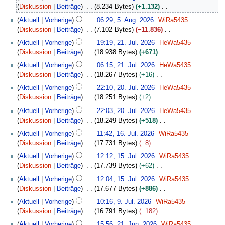
u
e
Diskussion
Beiträge
8.234 Bytes
+1.132
g
i
K
u
Aktuell
Vorherige
06:29, 5. Aug. 2026
WiRa5435
n
e
s
Diskussion
Beiträge
7.102 Bytes
−11.836
e
i
t
K
2
B
Aktuell
Vorherige
19:19, 21. Jul. 2026
HeWa5435
n
2
e
1
e
Diskussion
Beiträge
18.938 Bytes
+671
e
0
i
.
a
K
B
Aktuell
Vorherige
06:15, 21. Jul. 2026
HeWa5435
2
n
J
r
e
e
Diskussion
Beiträge
18.267 Bytes
+16
6
e
u
b
i
a
K
2
B
l
Aktuell
Vorherige
22:10, 20. Jul. 2026
HeWa5435
e
n
r
e
0
e
i
Diskussion
Beiträge
18.251 Bytes
+2
i
e
b
i
.
a
2
K
t
B
Aktuell
Vorherige
22:03, 20. Jul. 2026
HeWa5435
e
n
J
r
0
e
u
e
Diskussion
Beiträge
18.249 Bytes
+518
i
e
u
b
2
i
n
a
K
1
t
B
l
Aktuell
Vorherige
11:42, 16. Jul. 2026
WiRa5435
e
6
n
g
r
e
6
u
e
i
Diskussion
Beiträge
17.731 Bytes
−8
i
e
s
b
i
.
n
a
2
K
1
t
B
z
Aktuell
Vorherige
12:12, 15. Jul. 2026
WiRa5435
e
n
J
g
r
0
e
5
u
e
u
Diskussion
Beiträge
17.739 Bytes
+62
i
e
u
s
b
2
i
.
n
a
s
K
t
B
l
z
Aktuell
Vorherige
12:04, 15. Jul. 2026
WiRa5435
e
6
n
J
g
r
a
e
u
e
i
u
Diskussion
Beiträge
17.677 Bytes
+886
i
e
u
s
b
m
i
n
a
2
s
K
9
t
B
l
z
Aktuell
Vorherige
10:16, 9. Jul. 2026
WiRa5435
e
m
n
g
r
0
a
e
.
u
e
i
u
Diskussion
Beiträge
16.791 Bytes
−182
i
e
e
s
b
2
m
i
J
n
a
2
s
K
2
t
n
B
z
Aktuell
Vorherige
15:56, 21. Jun. 2026
WiRa5435
e