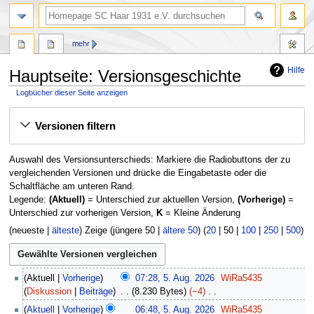
Suche
mehr
Hilfe
Hauptseite: Versionsgeschichte
Logbücher dieser Seite anzeigen
Zur
Zur
Versionen filtern
Navigation
Suche
springen
springen
Auswahl des Versionsunterschieds: Markiere die Radiobuttons der zu
vergleichenden Versionen und drücke die Eingabetaste oder die
Schaltfläche am unteren Rand.
Legende:
(Aktuell)
= Unterschied zur aktuellen Version,
(Vorherige)
=
Unterschied zur vorherigen Version,
K
= Kleine Änderung
(
neueste
|
älteste
) Zeige (
jüngere 50
|
ältere 50
) (
20
|
50
|
100
|
250
|
500
)
5
Aktuell
Vorherige
07:28, 5. Aug. 2026
WiRa5435
.
Diskussion
Beiträge
8.230 Bytes
−4
A
K
Aktuell
Vorherige
06:48, 5. Aug. 2026
WiRa5435