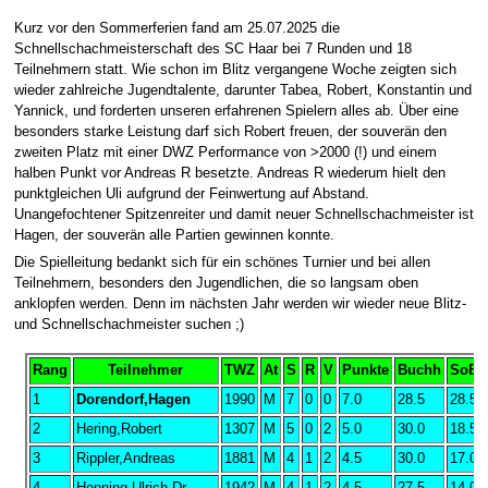
Kurz vor den Sommerferien fand am 25.07.2025 die
Schnellschachmeisterschaft des SC Haar bei 7 Runden und 18
Teilnehmern statt. Wie schon im Blitz vergangene Woche zeigten sich
wieder zahlreiche Jugendtalente, darunter Tabea, Robert, Konstantin und
Yannick, und forderten unseren erfahrenen Spielern alles ab. Über eine
besonders starke Leistung darf sich Robert freuen, der souverän den
zweiten Platz mit einer DWZ Performance von >2000 (!) und einem
halben Punkt vor Andreas R besetzte. Andreas R wiederum hielt den
punktgleichen Uli aufgrund der Feinwertung auf Abstand.
Unangefochtener Spitzenreiter und damit neuer Schnellschachmeister ist
Hagen, der souverän alle Partien gewinnen konnte.
Die Spielleitung bedankt sich für ein schönes Turnier und bei allen
Teilnehmern, besonders den Jugendlichen, die so langsam oben
anklopfen werden. Denn im nächsten Jahr werden wir wieder neue Blitz-
und Schnellschachmeister suchen ;)
Rang
Teilnehmer
TWZ
At
S
R
V
Punkte
Buchh
SoBe
1
Dorendorf,Hagen
1990
M
7
0
0
7.0
28.5
28.50
2
Hering,Robert
1307
M
5
0
2
5.0
30.0
18.50
3
Rippler,Andreas
1881
M
4
1
2
4.5
30.0
17.00