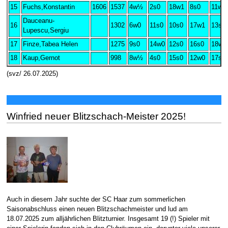
15
Fuchs,Konstantin
1606
1537
4w½
2s0
18w1
8s0
11w0
Dauceanu-
16
1302
6w0
11s0
10s0
17w1
13s0
Lupescu,Sergiu
17
Finze,Tabea Helen
1275
9s0
14w0
12s0
16s0
18w1
18
Kaup,Gernot
998
8w½
4s0
15s0
12w0
17s0
(svz/ 26.07.2025)
Winfried neuer Blitzschach-Meister 2025!
Auch in diesem Jahr suchte der SC Haar zum sommerlichen
Saisonabschluss einen neuen Blitzschachmeister und lud am
18.07.2025 zum alljährlichen Blitzturnier. Insgesamt 19 (!) Spieler mit