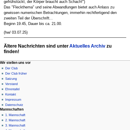
gefrühstückt, der Körper braucht auch Schach!")
Das "Fleckthema" und seine Abwandlungen bietet auch Anlass zu
gewissen numerischen Betrachtungen, immerhin rechtfertigend den
zweiten Teil der Überschrift...
Beginn 19.45, Dauer bis ca. 21.00.
(hw/ 03.07.25)
Ältere Nachrichten sind unter
Aktuelles Archiv
zu
finden!
N
Seitenaktionen
Meine Werkzeuge
Wir stellen uns vor
Hauptseite
Anmelden
Der Club
a
Diskussion
Der Club früher
v
Lesen
Satzung
i
Quelltext
Vorstand
g
anzeigen
Ehrentafel
Versionsgeschichte
a
Kontakt
Impressum
t
Datenschutz
i
Mannschaften
o
1. Mannschaft
n
2. Mannschaft
3. Mannschaft
s