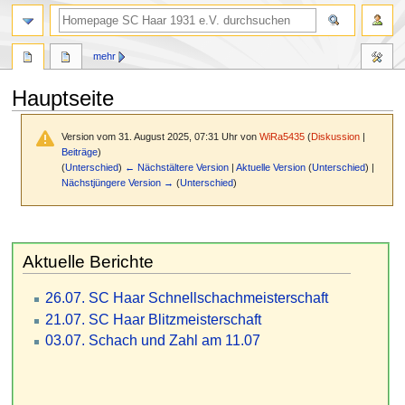
Suche
mehr
Hauptseite
Version vom 31. August 2025, 07:31 Uhr von
WiRa5435
(
Diskussion
|
Beiträge
)
(
Unterschied
)
← Nächstältere Version
|
Aktuelle Version
(
Unterschied
) |
Nächstjüngere Version →
(
Unterschied
)
Zur
Zur
Navigation
Suche
Aktuelle Berichte
springen
springen
26.07. SC Haar Schnellschachmeisterschaft
21.07. SC Haar Blitzmeisterschaft
03.07. Schach und Zahl am 11.07