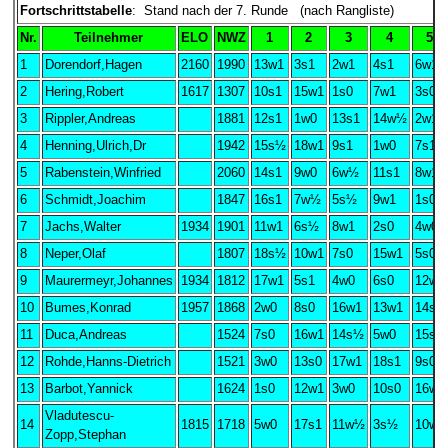
Fortschrittstabelle
: Stand nach der 7. Runde (nach Rangliste)
Nr.
Teilnehmer
ELO
NWZ
1
2
3
4
5
1
Dorendorf,Hagen
2160
1990
13w1
3s1
2w1
4s1
6w1
2
Hering,Robert
1617
1307
10s1
15w1
1s0
7w1
3s0
3
Rippler,Andreas
1881
12s1
1w0
13s1
14w½
2w1
4
Henning,Ulrich,Dr
1942
15s½
18w1
9s1
1w0
7s1
5
Rabenstein,Winfried
2060
14s1
9w0
6w½
11s1
8w1
6
Schmidt,Joachim
1847
16s1
7w½
5s½
9w1
1s0
7
Jachs,Walter
1934
1901
11w1
6s½
8w1
2s0
4w0
8
Neper,Olaf
1807
18s½
10w1
7s0
15w1
5s0
9
Maurermeyr,Johannes
1934
1812
17w1
5s1
4w0
6s0
12w1
10
Bumes,Konrad
1957
1868
2w0
8s0
16w1
13w1
14s1
11
Duca,Andreas
1524
7s0
16w1
14s½
5w0
15s1
12
Rohde,Hanns-Dietrich
1521
3w0
13s0
17w1
18s1
9s0
13
Barbot,Yannick
1624
1s0
12w1
3w0
10s0
16w1
Vladutescu-
14
1815
1718
5w0
17s1
11w½
3s½
10w0
Zopp,Stephan