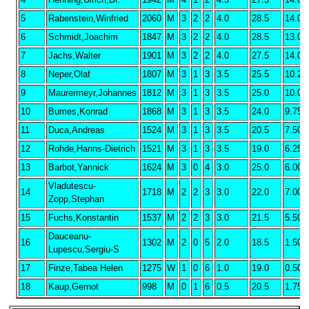
4
Henning,Ulrich,Dr.
1942
M
4
1
2
4.5
27.5
14.00
5
Rabenstein,Winfried
2060
M
3
2
2
4.0
28.5
14.00
6
Schmidt,Joachim
1847
M
3
2
2
4.0
28.5
13.00
7
Jachs,Walter
1901
M
3
2
2
4.0
27.5
14.00
8
Neper,Olaf
1807
M
3
1
3
3.5
25.5
10.25
9
Maurermeyr,Johannes
1812
M
3
1
3
3.5
25.0
10.00
10
Bumes,Konrad
1868
M
3
1
3
3.5
24.0
9.75
11
Duca,Andreas
1524
M
3
1
3
3.5
20.5
7.50
12
Rohde,Hanns-Dietrich
1521
M
3
1
3
3.5
19.0
6.25
13
Barbot,Yannick
1624
M
3
0
4
3.0
25.0
6.00
Vladutescu-
14
1718
M
2
2
3
3.0
22.0
7.00
Zopp,Stephan
15
Fuchs,Konstantin
1537
M
2
2
3
3.0
21.5
5.50
Dauceanu-
16
1302
M
2
0
5
2.0
18.5
1.50
Lupescu,Sergiu-S
17
Finze,Tabea Helen
1275
W
1
0
6
1.0
19.0
0.50
18
Kaup,Gernot
998
M
0
1
6
0.5
20.5
1.75