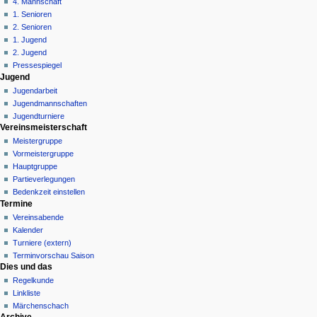
4. Mannschaft
m
1. Senioren
e
2. Senioren
n
1. Jugend
ü
2. Jugend
Pressespiegel
Jugend
Jugendarbeit
Jugendmannschaften
Jugendturniere
Vereinsmeisterschaft
Meistergruppe
Vormeistergruppe
Hauptgruppe
Partieverlegungen
Bedenkzeit einstellen
Termine
Vereinsabende
Kalender
Turniere (extern)
Terminvorschau Saison
Dies und das
Regelkunde
Linkliste
Märchenschach