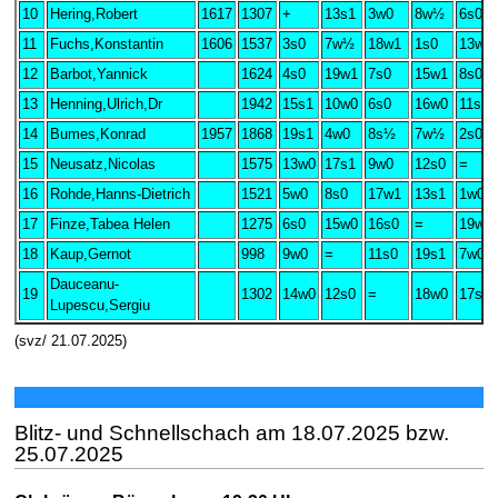
10
Hering,Robert
1617
1307
+
13s1
3w0
8w½
6s0
11
Fuchs,Konstantin
1606
1537
3s0
7w½
18w1
1s0
13w0
12
Barbot,Yannick
1624
4s0
19w1
7s0
15w1
8s0
13
Henning,Ulrich,Dr
1942
15s1
10w0
6s0
16w0
11s1
14
Bumes,Konrad
1957
1868
19s1
4w0
8s½
7w½
2s0
15
Neusatz,Nicolas
1575
13w0
17s1
9w0
12s0
=
16
Rohde,Hanns-Dietrich
1521
5w0
8s0
17w1
13s1
1w0
17
Finze,Tabea Helen
1275
6s0
15w0
16s0
=
19w1
18
Kaup,Gernot
998
9w0
=
11s0
19s1
7w0
Dauceanu-
19
1302
14w0
12s0
=
18w0
17s0
Lupescu,Sergiu
(svz/ 21.07.2025)
Blitz- und Schnellschach am 18.07.2025 bzw.
25.07.2025