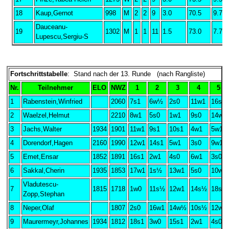
18
Kaup,Gernot
998
M
2
2
9
3.0
70.5
9.75
Dauceanu-
19
1302
M
1
1
11
1.5
73.0
7.75
Lupescu,Sergiu-S
Fortschrittstabelle
: Stand nach der 13. Runde (nach Rangliste)
Nr.
Teilnehmer
ELO
NWZ
1
2
3
4
5
1
Rabenstein,Winfried
2060
7s1
6w½
2s0
11w1
16s1
2
Waelzel,Helmut
2210
8w1
5s0
1w1
9s0
14w1
3
Jachs,Walter
1934
1901
11w1
9s1
10s1
4w1
5w1
4
Dorendorf,Hagen
2160
1990
12w1
14s1
5w1
3s0
9w1
5
Emet,Ensar
1852
1891
16s1
2w1
4s0
6w1
3s0
6
Sakkal,Cherin
1935
1853
17w1
1s½
13w1
5s0
10w1
Vladutescu-
7
1815
1718
1w0
11s½
12w1
14s½
18s1
Zopp,Stephan
8
Neper,Olaf
1807
2s0
16w1
14w½
10s½
12w1
9
Maurermeyr,Johannes
1934
1812
18s1
3w0
15s1
2w1
4s0