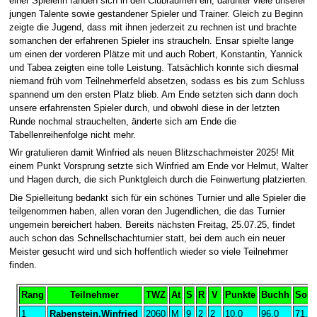
einer Spielerin fanden sich in den Clubräumen ein, darunter viele unserer
jungen Talente sowie gestandener Spieler und Trainer. Gleich zu Beginn
zeigte die Jugend, dass mit ihnen jederzeit zu rechnen ist und brachte
somanchen der erfahrenen Spieler ins straucheln. Ensar spielte lange
um einen der vorderen Plätze mit und auch Robert, Konstantin, Yannick
und Tabea zeigten eine tolle Leistung. Tatsächlich konnte sich diesmal
niemand früh vom Teilnehmerfeld absetzen, sodass es bis zum Schluss
spannend um den ersten Platz blieb. Am Ende setzten sich dann doch
unsere erfahrensten Spieler durch, und obwohl diese in der letzten
Runde nochmal strauchelten, änderte sich am Ende die
Tabellenreihenfolge nicht mehr.
Wir gratulieren damit Winfried als neuen Blitzschachmeister 2025! Mit
einem Punkt Vorsprung setzte sich Winfried am Ende vor Helmut, Walter
und Hagen durch, die sich Punktgleich durch die Feinwertung platzierten.
Die Spielleitung bedankt sich für ein schönes Turnier und alle Spieler die
teilgenommen haben, allen voran den Jugendlichen, die das Turnier
ungemein bereichert haben. Bereits nächsten Freitag, 25.07.25, findet
auch schon das Schnellschachturnier statt, bei dem auch ein neuer
Meister gesucht wird und sich hoffentlich wieder so viele Teilnehmer
finden.
Rang
Teilnehmer
TWZ
At
S
R
V
Punkte
Buchh
SoBe
1
Rabenstein,Winfried
2060
M
9
2
2
10.0
96.0
71.0