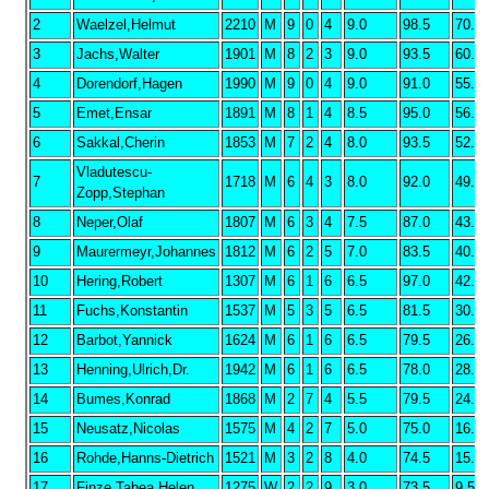
2
Waelzel,Helmut
2210
M
9
0
4
9.0
98.5
70.0
3
Jachs,Walter
1901
M
8
2
3
9.0
93.5
60.0
4
Dorendorf,Hagen
1990
M
9
0
4
9.0
91.0
55.0
5
Emet,Ensar
1891
M
8
1
4
8.5
95.0
56.5
6
Sakkal,Cherin
1853
M
7
2
4
8.0
93.5
52.0
Vladutescu-
7
1718
M
6
4
3
8.0
92.0
49.2
Zopp,Stephan
8
Neper,Olaf
1807
M
6
3
4
7.5
87.0
43.7
9
Maurermeyr,Johannes
1812
M
6
2
5
7.0
83.5
40.5
10
Hering,Robert
1307
M
6
1
6
6.5
97.0
42.2
11
Fuchs,Konstantin
1537
M
5
3
5
6.5
81.5
30.5
12
Barbot,Yannick
1624
M
6
1
6
6.5
79.5
26.2
13
Henning,Ulrich,Dr.
1942
M
6
1
6
6.5
78.0
28.7
14
Bumes,Konrad
1868
M
2
7
4
5.5
79.5
24.2
15
Neusatz,Nicolas
1575
M
4
2
7
5.0
75.0
16.7
16
Rohde,Hanns-Dietrich
1521
M
3
2
8
4.0
74.5
15.7
17
Finze,Tabea Helen
1275
W
2
2
9
3.0
73.5
9.50