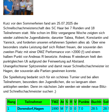
Kurz vor den Sommerferien fand am 25.07.2025 die
Schnellschachmeisterschaft des SC Haar bei 7 Runden und 18
Teilnehmern statt. Wie schon im Blitz vergangene Woche zeigten sich
wieder zahlreiche Jugendtalente, darunter Tabea, Robert, Konstantin und
Yannick, und forderten unseren erfahrenen Spielern alles ab. Über eine
besonders starke Leistung darf sich Robert freuen, der souverän den
zweiten Platz mit einer DWZ Performance von >2000 (!) und einem
halben Punkt vor Andreas R besetzte. Andreas R wiederum hielt den
punktgleichen Uli aufgrund der Feinwertung auf Abstand.
Unangefochtener Spitzenreiter und damit neuer Schnellschachmeister ist
Hagen, der souverän alle Partien gewinnen konnte.
Die Spielleitung bedankt sich für ein schönes Turnier und bei allen
Teilnehmern, besonders den Jugendlichen, die so langsam oben
anklopfen werden. Denn im nächsten Jahr werden wir wieder neue Blitz-
und Schnellschachmeister suchen ;)
Rang
Teilnehmer
TWZ
At
S
R
V
Punkte
Buchh
SoBe
1
Dorendorf,Hagen
1990
M
7
0
0
7.0
28.5
28.50