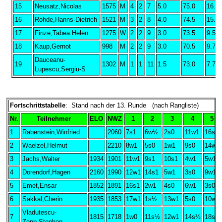
15
Neusatz,Nicolas
1575
M
4
2
7
5.0
75.0
16.7
16
Rohde,Hanns-Dietrich
1521
M
3
2
8
4.0
74.5
15.7
17
Finze,Tabea Helen
1275
W
2
2
9
3.0
73.5
9.50
18
Kaup,Gernot
998
M
2
2
9
3.0
70.5
9.75
Dauceanu-
19
1302
M
1
1
11
1.5
73.0
7.75
Lupescu,Sergiu-S
Fortschrittstabelle
: Stand nach der 13. Runde (nach Rangliste)
Nr.
Teilnehmer
ELO
NWZ
1
2
3
4
5
1
Rabenstein,Winfried
2060
7s1
6w½
2s0
11w1
16s1
2
Waelzel,Helmut
2210
8w1
5s0
1w1
9s0
14w1
3
Jachs,Walter
1934
1901
11w1
9s1
10s1
4w1
5w1
4
Dorendorf,Hagen
2160
1990
12w1
14s1
5w1
3s0
9w1
5
Emet,Ensar
1852
1891
16s1
2w1
4s0
6w1
3s0
6
Sakkal,Cherin
1935
1853
17w1
1s½
13w1
5s0
10w1
Vladutescu-
7
1815
1718
1w0
11s½
12w1
14s½
18s1