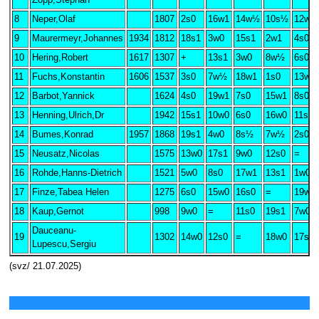
Zopp,Stephan
8
Neper,Olaf
1807
2s0
16w1
14w½
10s½
12w1
9
Maurermeyr,Johannes
1934
1812
18s1
3w0
15s1
2w1
4s0
10
Hering,Robert
1617
1307
+
13s1
3w0
8w½
6s0
11
Fuchs,Konstantin
1606
1537
3s0
7w½
18w1
1s0
13w0
12
Barbot,Yannick
1624
4s0
19w1
7s0
15w1
8s0
13
Henning,Ulrich,Dr
1942
15s1
10w0
6s0
16w0
11s1
14
Bumes,Konrad
1957
1868
19s1
4w0
8s½
7w½
2s0
15
Neusatz,Nicolas
1575
13w0
17s1
9w0
12s0
=
16
Rohde,Hanns-Dietrich
1521
5w0
8s0
17w1
13s1
1w0
17
Finze,Tabea Helen
1275
6s0
15w0
16s0
=
19w1
18
Kaup,Gernot
998
9w0
=
11s0
19s1
7w0
Dauceanu-
19
1302
14w0
12s0
=
18w0
17s0
Lupescu,Sergiu
(svz/ 21.07.2025)