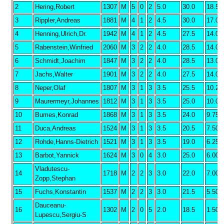
2
Hering,Robert
1307
M
5
0
2
5.0
30.0
18.50
3
Rippler,Andreas
1881
M
4
1
2
4.5
30.0
17.00
4
Henning,Ulrich,Dr.
1942
M
4
1
2
4.5
27.5
14.00
5
Rabenstein,Winfried
2060
M
3
2
2
4.0
28.5
14.00
6
Schmidt,Joachim
1847
M
3
2
2
4.0
28.5
13.00
7
Jachs,Walter
1901
M
3
2
2
4.0
27.5
14.00
8
Neper,Olaf
1807
M
3
1
3
3.5
25.5
10.25
9
Maurermeyr,Johannes
1812
M
3
1
3
3.5
25.0
10.00
10
Bumes,Konrad
1868
M
3
1
3
3.5
24.0
9.75
11
Duca,Andreas
1524
M
3
1
3
3.5
20.5
7.50
12
Rohde,Hanns-Dietrich
1521
M
3
1
3
3.5
19.0
6.25
13
Barbot,Yannick
1624
M
3
0
4
3.0
25.0
6.00
Vladutescu-
14
1718
M
2
2
3
3.0
22.0
7.00
Zopp,Stephan
15
Fuchs,Konstantin
1537
M
2
2
3
3.0
21.5
5.50
Dauceanu-
16
1302
M
2
0
5
2.0
18.5
1.50
Lupescu,Sergiu-S