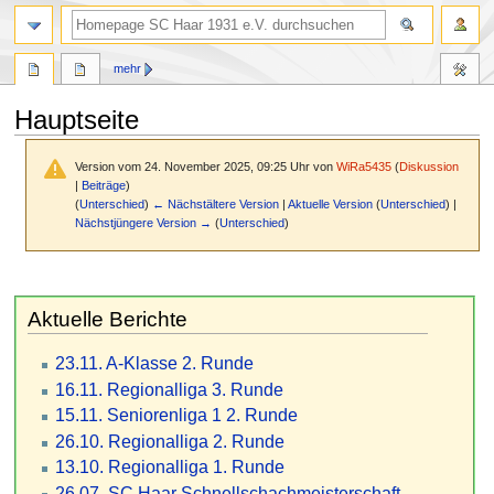
Suche
mehr
Hauptseite
Version vom 24. November 2025, 09:25 Uhr von
WiRa5435
(
Diskussion
|
Beiträge
)
(
Unterschied
)
← Nächstältere Version
|
Aktuelle Version
(
Unterschied
) |
Nächstjüngere Version →
(
Unterschied
)
Zur
Zur
Navigation
Suche
Aktuelle Berichte
springen
springen
23.11. A-Klasse 2. Runde
16.11. Regionalliga 3. Runde
15.11. Seniorenliga 1 2. Runde
26.10. Regionalliga 2. Runde
13.10. Regionalliga 1. Runde
26.07. SC Haar Schnellschachmeisterschaft