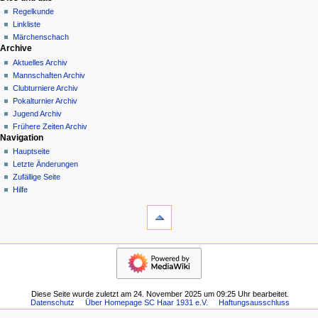
Regelkunde
Linkliste
Märchenschach
Archive
Aktuelles Archiv
Mannschaften Archiv
Clubturniere Archiv
Pokalturnier Archiv
Jugend Archiv
Frühere Zeiten Archiv
Navigation
Hauptseite
Letzte Änderungen
Zufällige Seite
Hilfe
Werkzeuge
Links
auf
diese
Wir stellen uns vor
Seite
Der
Änderungen
Club
an
Der
verlinkten
Diese Seite wurde zuletzt am 24. November 2025 um 09:25 Uhr bearbeitet.
Club
Seiten
Datenschutz
Über Homepage SC Haar 1931 e.V.
Haftungsausschluss
früher
Spezialseiten