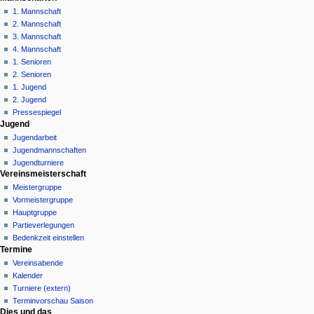
o
1. Mannschaft
n
2. Mannschaft
3. Mannschaft
s
4. Mannschaft
m
1. Senioren
e
2. Senioren
n
1. Jugend
ü
2. Jugend
Pressespiegel
Jugend
Jugendarbeit
Jugendmannschaften
Jugendturniere
Vereinsmeisterschaft
Meistergruppe
Vormeistergruppe
Hauptgruppe
Partieverlegungen
Bedenkzeit einstellen
Termine
Vereinsabende
Kalender
Turniere (extern)
Terminvorschau Saison
Dies und das