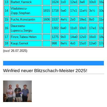
13
Barbot,Yannick
1624
1s0
12w1
3w0
10s0
16w1
Vladutescu-
14
1815
1718
5w0
17s1
11w½
3s½
10w0
Zopp,Stephan
15
Fuchs,Konstantin
1606
1537
4w½
2s0
18w1
8s0
11w0
Dauceanu-
16
1302
6w0
11s0
10s0
17w1
13s0
Lupescu,Sergiu
17
Finze,Tabea Helen
1275
9s0
14w0
12s0
16s0
18w1
18
Kaup,Gernot
998
8w½
4s0
15s0
12w0
17s0
(svz/ 26.07.2025)
Winfried neuer Blitzschach-Meister 2025!