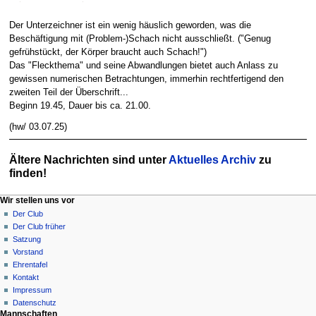
Der Unterzeichner ist ein wenig häuslich geworden, was die
Beschäftigung mit (Problem-)Schach nicht ausschließt. ("Genug
gefrühstückt, der Körper braucht auch Schach!")
Das "Fleckthema" und seine Abwandlungen bietet auch Anlass zu
gewissen numerischen Betrachtungen, immerhin rechtfertigend den
zweiten Teil der Überschrift...
Beginn 19.45, Dauer bis ca. 21.00.
(hw/ 03.07.25)
Ältere Nachrichten sind unter
Aktuelles Archiv
zu
finden!
N
Seitenaktionen
Meine Werkzeuge
Wir stellen uns vor
Hauptseite
Anmelden
Der Club
a
Diskussion
Der Club früher
v
Lesen
Satzung
i
Quelltext
Vorstand
g
anzeigen
Ehrentafel
Versionsgeschichte
a
Kontakt
Impressum
t
Datenschutz
i
Mannschaften