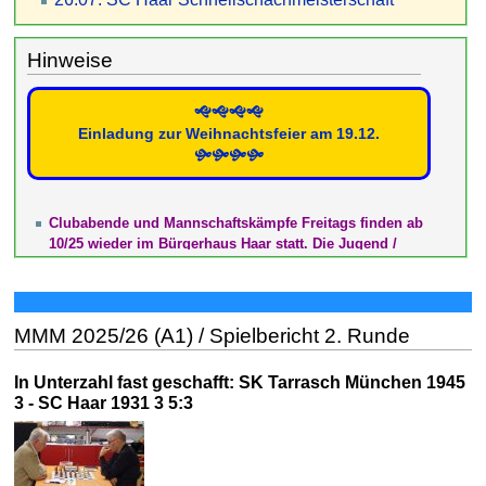
21.07. SC Haar Blitzmeisterschaft
03.07. Schach und Zahl am 11.07
Hinweise
🙝🙝🙝🙝
Einladung zur Weihnachtsfeier am 19.12.
🙟🙟🙟🙟
Clubabende und Mannschaftskämpfe Freitags finden ab
10/25 wieder im Bürgerhaus Haar statt. Die Jugend /
Anfängergruppe trifft sich weiter in der Mittelschule
Haar, die auch als Ausweichlokal dient (hierauf wird ggf.
gesondert hingewiesen).
Eine größere Anzahl von Turnieren finden sich unter
MMM 2025/26 (A1) / Spielbericht 2. Runde
"Termine - Turniere". Interessenten bitte dort nach Details
sehen. Wer von weiteren interessanten Turnieren weiß, die
In Unterzahl fast geschafft: SK Tarrasch München 1945
noch nicht eingetragen sind, bitte per mail an
Webmaster
3 - SC Haar 1931 3 5:3