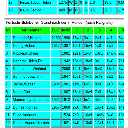
17
Finze,Tabea Helen
1275
W
1
0
6
1.0
19.0
0.50
18
Kaup,Gernot
998
M
0
1
6
0.5
20.5
1.75
Fortschrittstabelle
: Stand nach der 7. Runde (nach Rangliste)
Nr.
Teilnehmer
ELO
NWZ
1
2
3
4
5
1
Dorendorf,Hagen
2160
1990
13w1
3s1
2w1
4s1
6w1
2
Hering,Robert
1617
1307
10s1
15w1
1s0
7w1
3s0
3
Rippler,Andreas
1881
12s1
1w0
13s1
14w½
2w1
4
Henning,Ulrich,Dr
1942
15s½
18w1
9s1
1w0
7s1
5
Rabenstein,Winfried
2060
14s1
9w0
6w½
11s1
8w1
6
Schmidt,Joachim
1847
16s1
7w½
5s½
9w1
1s0
7
Jachs,Walter
1934
1901
11w1
6s½
8w1
2s0
4w0
8
Neper,Olaf
1807
18s½
10w1
7s0
15w1
5s0
9
Maurermeyr,Johannes
1934
1812
17w1
5s1
4w0
6s0
12w1
10
Bumes,Konrad
1957
1868
2w0
8s0
16w1
13w1
14s1
11
Duca,Andreas
1524
7s0
16w1
14s½
5w0
15s1
12
Rohde,Hanns-Dietrich
1521
3w0
13s0
17w1
18s1
9s0