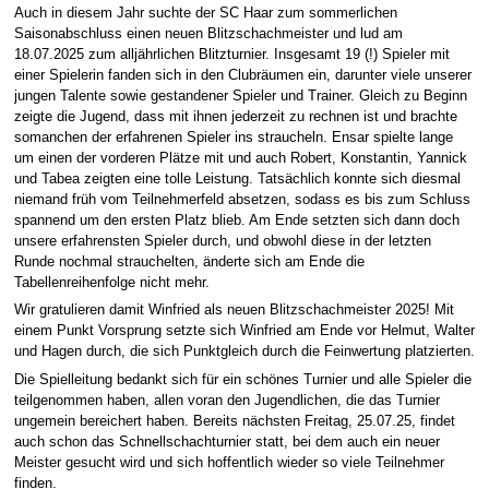
Auch in diesem Jahr suchte der SC Haar zum sommerlichen
Saisonabschluss einen neuen Blitzschachmeister und lud am
18.07.2025 zum alljährlichen Blitzturnier. Insgesamt 19 (!) Spieler mit
einer Spielerin fanden sich in den Clubräumen ein, darunter viele unserer
jungen Talente sowie gestandener Spieler und Trainer. Gleich zu Beginn
zeigte die Jugend, dass mit ihnen jederzeit zu rechnen ist und brachte
somanchen der erfahrenen Spieler ins straucheln. Ensar spielte lange
um einen der vorderen Plätze mit und auch Robert, Konstantin, Yannick
und Tabea zeigten eine tolle Leistung. Tatsächlich konnte sich diesmal
niemand früh vom Teilnehmerfeld absetzen, sodass es bis zum Schluss
spannend um den ersten Platz blieb. Am Ende setzten sich dann doch
unsere erfahrensten Spieler durch, und obwohl diese in der letzten
Runde nochmal strauchelten, änderte sich am Ende die
Tabellenreihenfolge nicht mehr.
Wir gratulieren damit Winfried als neuen Blitzschachmeister 2025! Mit
einem Punkt Vorsprung setzte sich Winfried am Ende vor Helmut, Walter
und Hagen durch, die sich Punktgleich durch die Feinwertung platzierten.
Die Spielleitung bedankt sich für ein schönes Turnier und alle Spieler die
teilgenommen haben, allen voran den Jugendlichen, die das Turnier
ungemein bereichert haben. Bereits nächsten Freitag, 25.07.25, findet
auch schon das Schnellschachturnier statt, bei dem auch ein neuer
Meister gesucht wird und sich hoffentlich wieder so viele Teilnehmer
finden.