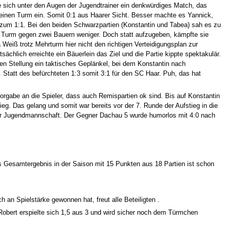
sich unter den Augen der Jugendtrainer ein denkwürdiges Match, das
g einen Turm ein. Somit 0:1 aus Haarer Sicht. Besser machte es Yannick,
 zum 1:1. Bei den beiden Schwarzpartien (Konstantin und Tabea) sah es zu
en Turm gegen zwei Bauern weniger. Doch statt aufzugeben, kämpfte sie
eiß trotz Mehrturm hier nicht den richtigen Verteidigungsplan zur
hlich erreichte ein Bäuerlein das Ziel und die Partie kippte spektakulär.
gen Stellung ein taktisches Geplänkel, bei dem Konstantin nach
. Statt des befürchteten 1:3 somit 3:1 für den SC Haar. Puh, das hat
rgabe an die Spieler, dass auch Remispartien ok sind. Bis auf Konstantin
ieg. Das gelang und somit war bereits vor der 7. Runde der Aufstieg in die
rer Jugendmannschaft. Der Gegner Dachau 5 wurde humorlos mit 4:0 nach
s Gesamtergebnis in der Saison mit 15 Punkten aus 18 Partien ist schon
 an Spielstärke gewonnen hat, freut alle Beteiligten .
 Robert erspielte sich 1,5 aus 3 und wird sicher noch dem Türmchen