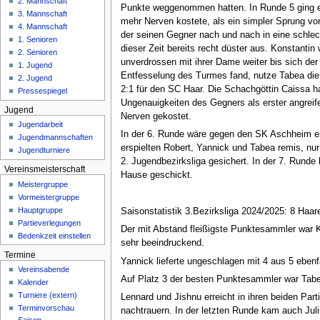
2. Mannschaft
n
Punkte weggenommen hatten. In Runde 5 ging es
3. Mannschaft
ü
mehr Nerven kostete, als ein simpler Sprung vom
4. Mannschaft
der seinen Gegner nach und nach in eine schlec
1. Senioren
dieser Zeit bereits recht düster aus. Konstanti
2. Senioren
unverdrossen mit ihrer Dame weiter bis sich de
1. Jugend
Entfesselung des Turmes fand, nutze Tabea die G
2. Jugend
2:1 für den SC Haar. Die Schachgöttin Caissa ha
Pressespiegel
Ungenauigkeiten des Gegners als erster angreife
Jugend
Nerven gekostet.
Jugendarbeit
In der 6. Runde wäre gegen den SK Aschheim ein
Jugendmannschaften
erspielten Robert, Yannick und Tabea remis, nur 
Jugendturniere
2. Jugendbezirksliga gesichert. In der 7. Run
Vereinsmeisterschaft
Hause geschickt.
Meistergruppe
Vormeistergruppe
Hauptgruppe
Saisonstatistik 3.Bezirksliga 2024/2025: 8 Ha
Partieverlegungen
Der mit Abstand fleißigste Punktesammler war K
Bedenkzeit einstellen
sehr beeindruckend.
Termine
Yannick lieferte ungeschlagen mit 4 aus 5 ebenf
Vereinsabende
Auf Platz 3 der besten Punktesammler war Tabea 
Kalender
Turniere (extern)
Lennard und Jishnu erreicht in ihren beiden Par
Terminvorschau
nachtrauern. In der letzten Runde kam auch Juli