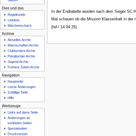
Saison
Dies und das
In der Endtabelle wurden nach dem Sieger SC H
Regelkunde
Mal schauen ob die Mission Klassenhalt in der nä
Linkliste
Märchenschach
(hd / 14.04.25)
Archive
Aktuelles Archiv
Mannschaften Archiv
Clubturniere Archiv
Pokalturnier Archiv
Jugend Archiv
Frühere Zeiten Archiv
Navigation
Hauptseite
Letzte Änderungen
Zufällige Seite
Hilfe
Werkzeuge
Links auf diese Seite
Änderungen an
verlinkten Seiten
Spezialseiten
Druckversion