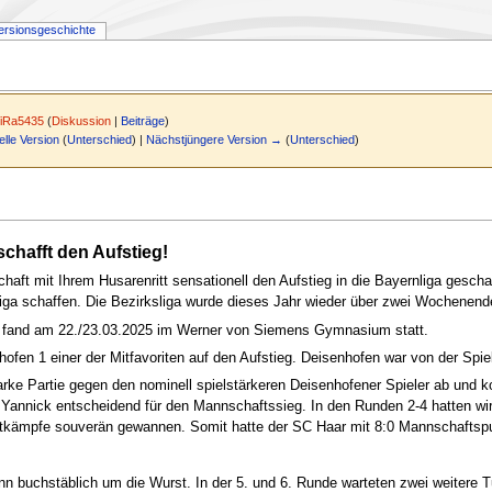
ersionsgeschichte
iRa5435
(
Diskussion
|
Beiträge
)
elle Version
(
Unterschied
) |
Nächstjüngere Version →
(
Unterschied
)
chafft den Aufstieg!
t mit Ihrem Husarenritt sensationell den Aufstieg in die Bayernliga geschaf
liga schaffen. Die Bezirksliga wurde dieses Jahr wieder über zwei Wochenenden
-4 fand am 22./23.03.2025 im Werner von Siemens Gymnasium statt.
fen 1 einer der Mitfavoriten auf den Aufstieg. Deisenhofen war von der Spiels
starke Partie gegen den nominell spielstärkeren Deisenhofener Spieler ab un
annick entscheidend für den Mannschaftssieg. In den Runden 2-4 hatten wir d
ttkämpfe souverän gewannen. Somit hatte der SC Haar mit 8:0 Mannschaftspun
buchstäblich um die Wurst. In der 5. und 6. Runde warteten zwei weitere Turn