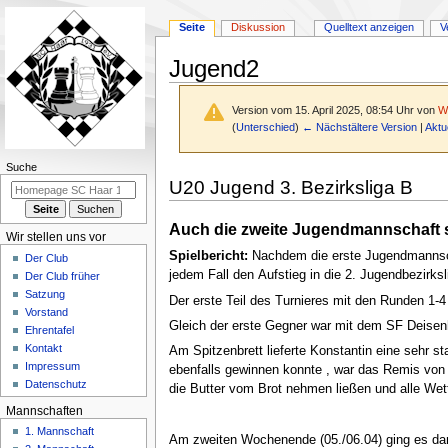
Seite
Diskussion
Quelltext anzeigen
V
Jugend2
Version vom 15. April 2025, 08:54 Uhr von
W
(
Unterschied
)
← Nächstältere Version
|
Aktu
N
Suche
Zur
Zur
U20 Jugend 3. Bezirksliga B
a
Navigation
Suche
v
springen
springen
Auch die zweite Jugendmannschaft s
i
Wir stellen uns vor
g
Spielbericht:
Nachdem die erste Jugendmannschaf
Der Club
jedem Fall den Aufstieg in die 2. Jugendbezirks
a
Der Club früher
Satzung
t
Der erste Teil des Turnieres mit den Runden 1
Vorstand
i
Gleich der erste Gegner war mit dem SF Deisenho
Ehrentafel
o
Kontakt
Am Spitzenbrett lieferte Konstantin eine sehr 
n
Impressum
ebenfalls gewinnen konnte , war das Remis von Y
Datenschutz
s
die Butter vom Brot nehmen ließen und alle We
m
Mannschaften
e
1. Mannschaft
Am zweiten Wochenende (05./06.04) ging es dann 