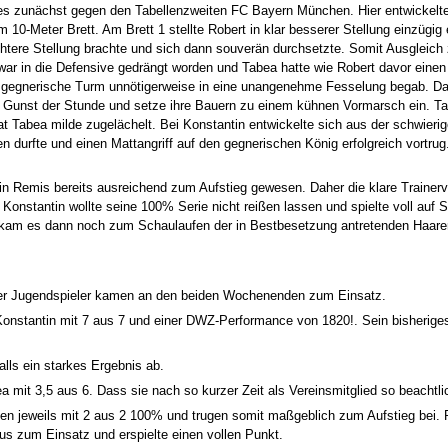
 zunächst gegen den Tabellenzweiten FC Bayern München. Hier entwickelte 
 10-Meter Brett. Am Brett 1 stellte Robert in klar besserer Stellung einzügi
htere Stellung brachte und sich dann souverän durchsetzte. Somit Ausgleich
n war in die Defensive gedrängt worden und Tabea hatte wie Robert davor ein
r gegnerische Turm unnötigerweise in eine unangenehme Fesselung begab. Da W
unst der Stunde und setze ihre Bauern zu einem kühnen Vormarsch ein. Tatsäc
t Tabea milde zugelächelt. Bei Konstantin entwickelte sich aus der schwieri
n durfte und einen Mattangriff auf den gegnerischen König erfolgreich vortrug
 Remis bereits ausreichend zum Aufstieg gewesen. Daher die klare Trainervo
Konstantin wollte seine 100% Serie nicht reißen lassen und spielte voll auf S
de kam es dann noch zum Schaulaufen der in Bestbesetzung antretenden Haa
arer Jugendspieler kamen an den beiden Wochenenden zum Einsatz.
onstantin mit 7 aus 7 und einer DWZ-Performance von 1820!. Sein bisherige
alls ein starkes Ergebnis ab.
mit 3,5 aus 6. Dass sie nach so kurzer Zeit als Vereinsmitglied so beachtlich
tien jeweils mit 2 aus 2 100% und trugen somit maßgeblich zum Aufstieg bei.
us zum Einsatz und erspielte einen vollen Punkt.