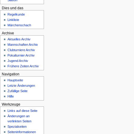
Saison
Dies und das
Regelkunde
Linkliste
Märchenschach
Archive
Aktuelles Archiv
Mannschaften Archiv
Clubturniere Archiv
Pokalturnier Archiv
Jugend Archiv
Frühere Zeiten Archiv
Navigation
Hauptseite
Letzte Änderungen
Zufällige Seite
Hilfe
Werkzeuge
Links auf diese Seite
Änderungen an
verlinkten Seiten
Spezialseiten
Seiten­­informationen