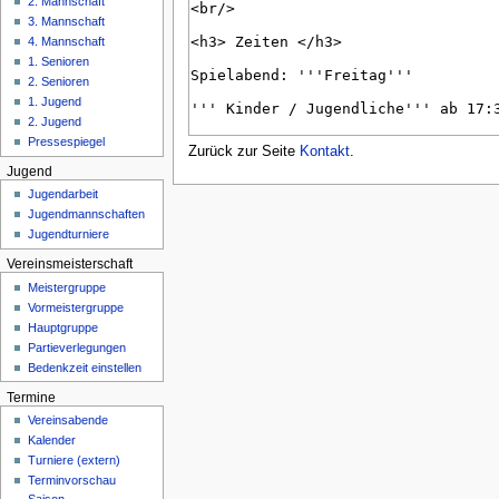
2. Mannschaft
n
3. Mannschaft
ü
4. Mannschaft
1. Senioren
2. Senioren
1. Jugend
2. Jugend
Pressespiegel
Zurück zur Seite
Kontakt
.
Jugend
Jugendarbeit
Jugendmannschaften
Jugendturniere
Vereinsmeisterschaft
Meistergruppe
Vormeistergruppe
Hauptgruppe
Partieverlegungen
Bedenkzeit einstellen
Termine
Vereinsabende
Kalender
Turniere (extern)
Terminvorschau