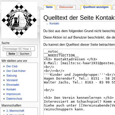
Seite
Diskussion
Quelltext anzeigen
Quelltext der Seite Kontak
←
Kontakt
Zur
Zur
Du bist aus dem folgenden Grund nicht berechtig
Navigation
Suche
Diese Aktion ist auf Benutzer beschränkt, die d
springen
springen
N
Suche
Du kannst den Quelltext dieser Seite betrachten
a
v
i
Wir stellen uns vor
g
Der Club
a
Der Club früher
Satzung
t
Vorstand
i
Ehrentafel
o
Kontakt
n
Impressum
Datenschutz
s
m
Mannschaften
e
1. Mannschaft