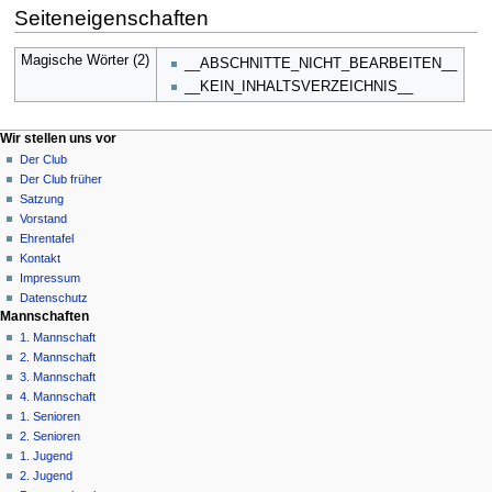
Seiteneigenschaften
Magische Wörter (2)
__ABSCHNITTE_NICHT_BEARBEITEN__
__KEIN_INHALTSVERZEICHNIS__
N
Seitenaktionen
Meine Werkzeuge
Wir stellen uns vor
Seite
Anmelden
Der Club
a
Diskussion
Der Club früher
v
Lesen
Satzung
i
Quelltext
Vorstand
g
anzeigen
Ehrentafel
Versionsgeschichte
a
Kontakt
Impressum
t
Datenschutz
i
Mannschaften
o
1. Mannschaft
n
2. Mannschaft
3. Mannschaft
s
4. Mannschaft
m
1. Senioren
e
2. Senioren
n
1. Jugend
ü
2. Jugend