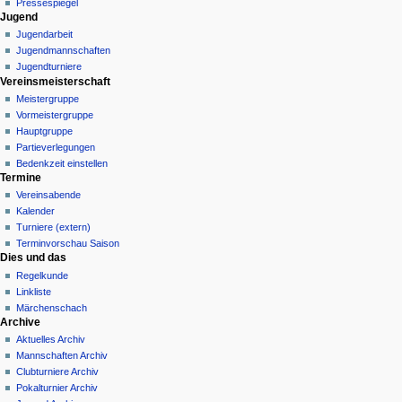
Pressespiegel
Jugend
Jugendarbeit
Jugendmannschaften
Jugendturniere
Vereinsmeisterschaft
Meistergruppe
Vormeistergruppe
Hauptgruppe
Partieverlegungen
Bedenkzeit einstellen
Termine
Vereinsabende
Kalender
Turniere (extern)
Terminvorschau Saison
Dies und das
Regelkunde
Linkliste
Märchenschach
Archive
Aktuelles Archiv
Mannschaften Archiv
Clubturniere Archiv
Pokalturnier Archiv