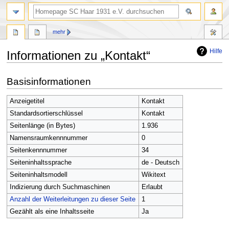
Suche
mehr
Hilfe
Informationen zu „Kontakt“
Zur
Zur
Basisinformationen
Navigation
Suche
springen
springen
Anzeigetitel
Kontakt
Standardsortierschlüssel
Kontakt
Seitenlänge (in Bytes)
1.936
Namensraumkennnummer
0
Seitenkennnummer
34
Seiteninhaltssprache
de - Deutsch
Seiteninhaltsmodell
Wikitext
Indizierung durch Suchmaschinen
Erlaubt
Anzahl der Weiterleitungen zu dieser Seite
1
Gezählt als eine Inhaltsseite
Ja