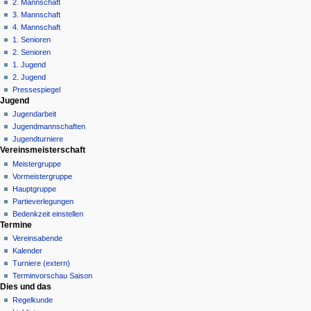
n
2. Mannschaft
3. Mannschaft
s
4. Mannschaft
m
1. Senioren
e
2. Senioren
n
1. Jugend
ü
2. Jugend
Pressespiegel
Jugend
Jugendarbeit
Jugendmannschaften
Jugendturniere
Vereinsmeisterschaft
Meistergruppe
Vormeistergruppe
Hauptgruppe
Partieverlegungen
Bedenkzeit einstellen
Termine
Vereinsabende
Kalender
Turniere (extern)
Terminvorschau Saison
Dies und das
Regelkunde