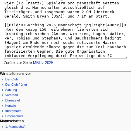
Zurück zur Seite
MBlitz 2025
.
N
Seitenaktionen
Meine Werkzeuge
Wir stellen uns vor
Seite
Anmelden
Der Club
a
Diskussion
Der Club früher
v
Lesen
Satzung
i
Quelltext
Vorstand
g
anzeigen
Ehrentafel
Versionsgeschichte
a
Kontakt
Impressum
t
Datenschutz
i
Mannschaften
o
1. Mannschaft