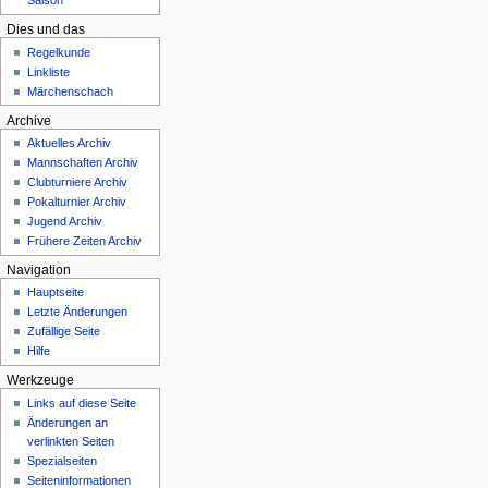
Saison
Dies und das
Regelkunde
Linkliste
Märchenschach
Archive
Aktuelles Archiv
Mannschaften Archiv
Clubturniere Archiv
Pokalturnier Archiv
Jugend Archiv
Frühere Zeiten Archiv
Navigation
Hauptseite
Letzte Änderungen
Zufällige Seite
Hilfe
Werkzeuge
Links auf diese Seite
Änderungen an
verlinkten Seiten
Spezialseiten
Seiten­­informationen