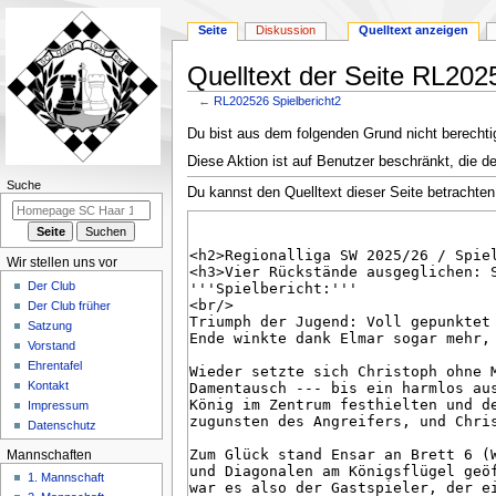
Seite
Diskussion
Quelltext anzeigen
Quelltext der Seite RL202
←
RL202526 Spielbericht2
Zur
Zur
Du bist aus dem folgenden Grund nicht berechtig
Navigation
Suche
Diese Aktion ist auf Benutzer beschränkt, die d
springen
springen
N
Suche
Du kannst den Quelltext dieser Seite betrachten
a
v
i
Wir stellen uns vor
g
Der Club
a
Der Club früher
Satzung
t
Vorstand
i
Ehrentafel
o
Kontakt
n
Impressum
Datenschutz
s
m
Mannschaften
e
1. Mannschaft