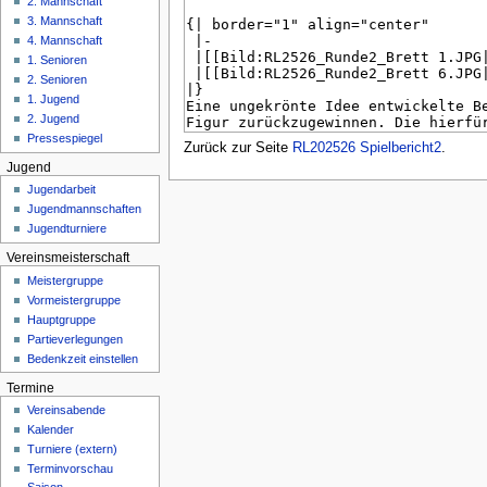
2. Mannschaft
n
3. Mannschaft
ü
4. Mannschaft
1. Senioren
2. Senioren
1. Jugend
2. Jugend
Pressespiegel
Zurück zur Seite
RL202526 Spielbericht2
.
Jugend
Jugendarbeit
Jugendmannschaften
Jugendturniere
Vereinsmeisterschaft
Meistergruppe
Vormeistergruppe
Hauptgruppe
Partieverlegungen
Bedenkzeit einstellen
Termine
Vereinsabende
Kalender
Turniere (extern)
Terminvorschau