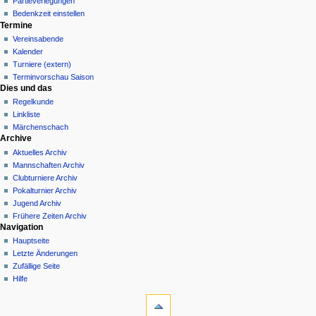
Partieverlegungen
Bedenkzeit einstellen
Termine
Vereinsabende
Kalender
Turniere (extern)
Terminvorschau Saison
Dies und das
Regelkunde
Linkliste
Märchenschach
Archive
Aktuelles Archiv
Mannschaften Archiv
Clubturniere Archiv
Pokalturnier Archiv
Jugend Archiv
Frühere Zeiten Archiv
Navigation
Hauptseite
Letzte Änderungen
Zufällige Seite
Hilfe
Werkzeuge
Spezialseiten
Druckversion