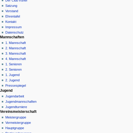
Der Club früher
v
Satzung
i
Vorstand
g
Ehrentafel
a
Kontakt
Impressum
t
Datenschutz
i
Mannschaften
o
1. Mannschaft
n
2. Mannschaft
3. Mannschaft
s
4. Mannschaft
m
1. Senioren
e
2. Senioren
n
1. Jugend
ü
2. Jugend
Pressespiegel
Jugend
Jugendarbeit
Jugendmannschaften
Jugendturniere
Vereinsmeisterschaft
Meistergruppe
Vormeistergruppe
Hauptgruppe