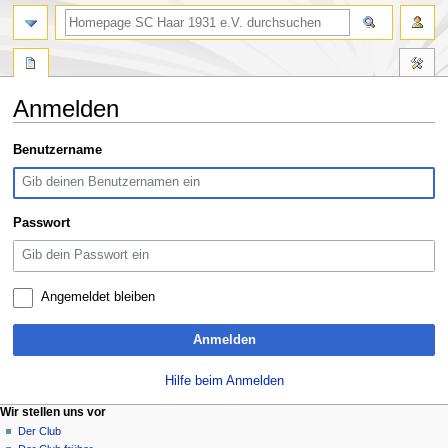
Suche
Anmelden
Zur
Zur
Benutzername
Navigation
Suche
springen
springen
Passwort
Angemeldet bleiben
Anmelden
Hilfe beim Anmelden
N
Seitenaktionen
Meine Werkzeuge
Wir stellen uns vor
Spezialseite
Anmelden
Der Club
a