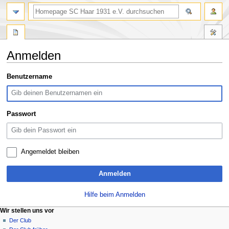
Suche
Anmelden
Zur
Zur
Benutzername
Navigation
Suche
springen
springen
Passwort
Angemeldet bleiben
Anmelden
Hilfe beim Anmelden
N
Seitenaktionen
Meine Werkzeuge
Wir stellen uns vor
Spezialseite
Anmelden
Der Club
a