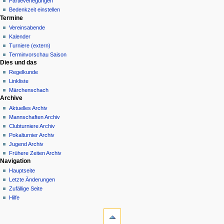
Partieverlegungen
Bedenkzeit einstellen
Termine
Vereinsabende
Kalender
Turniere (extern)
Terminvorschau Saison
Dies und das
Regelkunde
Linkliste
Märchenschach
Archive
Aktuelles Archiv
Mannschaften Archiv
Clubturniere Archiv
Pokalturnier Archiv
Jugend Archiv
Frühere Zeiten Archiv
Navigation
Hauptseite
Letzte Änderungen
Zufällige Seite
Hilfe
Werkzeuge
Spezialseiten
Druckversion