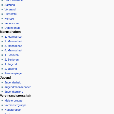
Der Club früher
v
Satzung
i
Vorstand
g
Ehrentafel
a
Kontakt
Impressum
t
Datenschutz
i
Mannschaften
o
1. Mannschaft
n
2. Mannschaft
3. Mannschaft
s
4. Mannschaft
m
1. Senioren
e
2. Senioren
n
1. Jugend
ü
2. Jugend
Pressespiegel
Jugend
Jugendarbeit
Jugendmannschaften
Jugendturniere
Vereinsmeisterschaft
Meistergruppe
Vormeistergruppe
Hauptgruppe