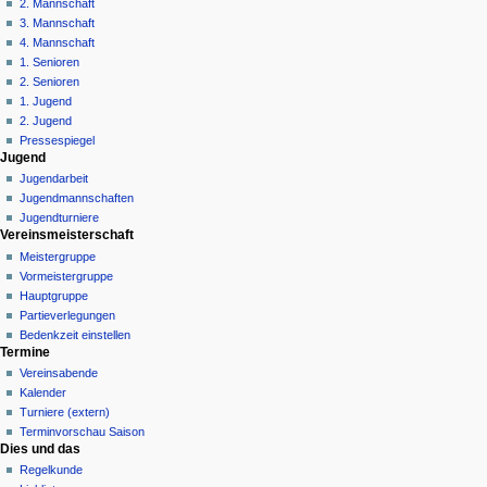
n
2. Mannschaft
3. Mannschaft
s
4. Mannschaft
m
1. Senioren
e
2. Senioren
n
1. Jugend
ü
2. Jugend
Pressespiegel
Jugend
Jugendarbeit
Jugendmannschaften
Jugendturniere
Vereinsmeisterschaft
Meistergruppe
Vormeistergruppe
Hauptgruppe
Partieverlegungen
Bedenkzeit einstellen
Termine
Vereinsabende
Kalender
Turniere (extern)
Terminvorschau Saison
Dies und das
Regelkunde