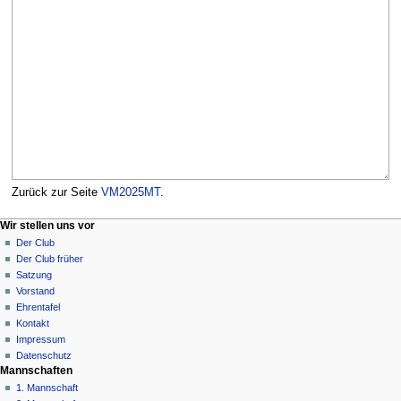
Zurück zur Seite
VM2025MT
.
N
Seitenaktionen
Meine Werkzeuge
Wir stellen uns vor
Seite
Anmelden
Der Club
a
Diskussion
Der Club früher
v
Lesen
Satzung
i
Quelltext
Vorstand
g
anzeigen
Ehrentafel
Versionsgeschichte
a
Kontakt
Impressum
t
Datenschutz
i
Mannschaften
o
1. Mannschaft