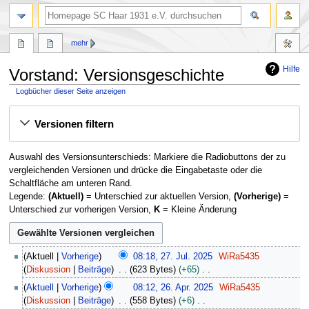
Suche
mehr
Hilfe
Vorstand: Versionsgeschichte
Logbücher dieser Seite anzeigen
Zur
Zur
Versionen filtern
Navigation
Suche
springen
springen
Auswahl des Versionsunterschieds: Markiere die Radiobuttons der zu
vergleichenden Versionen und drücke die Eingabetaste oder die
Schaltfläche am unteren Rand.
Legende:
(Aktuell)
= Unterschied zur aktuellen Version,
(Vorherige)
=
Unterschied zur vorherigen Version,
K
= Kleine Änderung
2
Aktuell
Vorherige
08:18, 27. Jul. 2025
WiRa5435
7
Diskussion
Beiträge
623 Bytes
+65
.
K
2
Aktuell
Vorherige
08:12, 26. Apr. 2025
WiRa5435
J
e
6
Diskussion
Beiträge
558 Bytes
+6
u
i