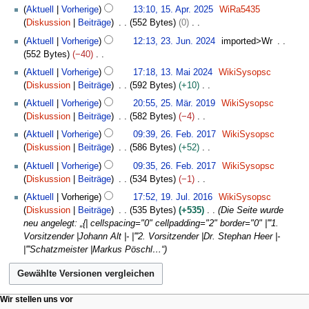
.
K
1
l
Aktuell
Vorherige
13:10, 15. Apr. 2025
WiRa5435
n
A
e
5
i
Diskussion
Beiträge
552 Bytes
0
e
p
i
.
2
K
2
B
r
Aktuell
Vorherige
12:13, 23. Jun. 2024
imported>Wr
n
A
0
e
3
e
i
552 Bytes
−40
e
p
2
i
.
a
l
K
1
B
r
Aktuell
Vorherige
17:18, 13. Mai 2024
WikiSysopsc
5
n
J
r
2
e
3
e
i
Diskussion
Beiträge
592 Bytes
+10
e
u
b
0
i
.
a
l
K
2
B
n
Aktuell
Vorherige
20:55, 25. Mär. 2019
WikiSysopsc
e
2
n
M
r
2
e
5
e
i
Diskussion
Beiträge
582 Bytes
−4
i
5
e
a
b
0
i
.
a
2
K
2
t
B
i
Aktuell
Vorherige
09:39, 26. Feb. 2017
WikiSysopsc
e
2
n
M
r
0
e
6
u
e
2
Diskussion
Beiträge
586 Bytes
+52
i
5
e
ä
b
2
i
.
n
a
0
K
t
B
r
Aktuell
Vorherige
09:35, 26. Feb. 2017
WikiSysopsc
e
4
n
F
g
r
2
e
u
e
z
Diskussion
Beiträge
534 Bytes
−1
i
e
e
s
b
4
i
n
a
2
K
1
t
B
b
z
Aktuell
Vorherige
17:52, 19. Jul. 2016
WikiSysopsc
e
n
g
r
0
e
9
u
e
r
u
Diskussion
Beiträge
535 Bytes
+535
Die Seite wurde
i
e
s
b
1
i
.
n
a
u
s
neu angelegt: „{| cellspacing="0" cellpadding="2" border="0" |'''1.
t
B
z
e
9
n
J
g
r
a
a
Vorsitzender |Johann Alt |- |'''2. Vorsitzender |Dr. Stephan Heer |-
u
e
u
i
e
u
s
b
r
m
|'''Schatzmeister |Markus Pöschl…“
n
a
s
t
B
l
z
e
2
m
g
r
a
u
e
i
u
i
0
e
s
b
m
n
a
2
s
t
1
n
z
e
m
g
r
0
a
N
Seitenaktionen
Meine Werkzeuge
u
Wir stellen uns vor
7
f
u
i
e
s