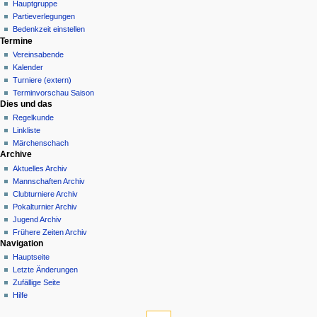
Hauptgruppe
Partieverlegungen
Bedenkzeit einstellen
Termine
Vereinsabende
Kalender
Turniere (extern)
Terminvorschau Saison
Dies und das
Regelkunde
Linkliste
Märchenschach
Archive
Aktuelles Archiv
Mannschaften Archiv
Clubturniere Archiv
Pokalturnier Archiv
Jugend Archiv
Frühere Zeiten Archiv
Navigation
Hauptseite
Letzte Änderungen
Zufällige Seite
Hilfe
Werkzeuge