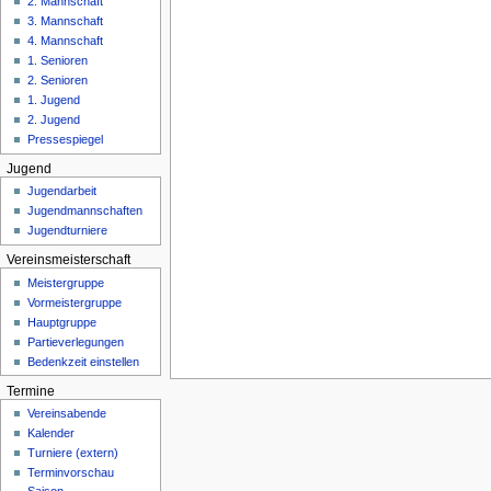
2. Mannschaft
n
3. Mannschaft
ü
4. Mannschaft
1. Senioren
2. Senioren
1. Jugend
2. Jugend
Pressespiegel
Jugend
Jugendarbeit
Jugendmannschaften
Jugendturniere
Vereinsmeisterschaft
Meistergruppe
Vormeistergruppe
Hauptgruppe
Partieverlegungen
Bedenkzeit einstellen
Termine
Vereinsabende
Kalender
Turniere (extern)
Terminvorschau