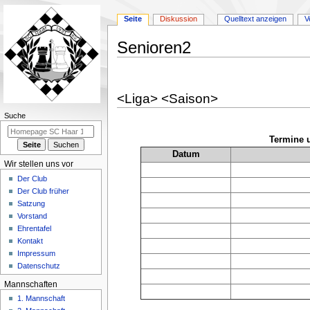
Seite
Diskussion
Quelltext anzeigen
V
Senioren2
Zur
Zur
Navigation
Suche
<Liga> <Saison>
springen
springen
N
Suche
a
Termine 
v
Datum
i
Wir stellen uns vor
g
Der Club
a
Der Club früher
Satzung
t
Vorstand
i
Ehrentafel
o
Kontakt
n
Impressum
Datenschutz
s
m
Mannschaften
e
1. Mannschaft