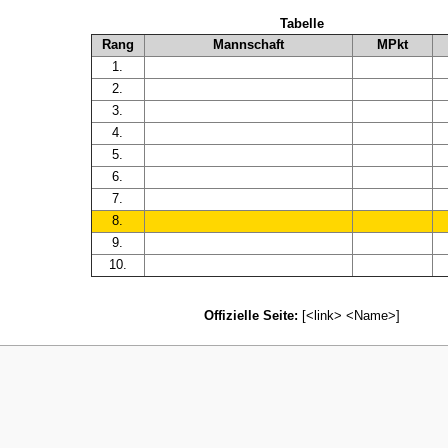
Tabelle
Rang
Mannschaft
MPkt
1.
2.
3.
4.
5.
6.
7.
8.
9.
10.
Offizielle Seite:
[<link> <Name>]