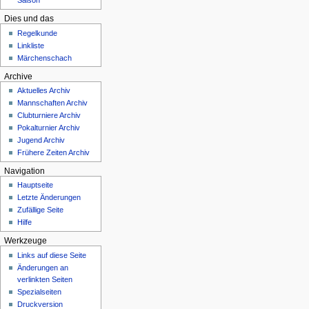
Saison
Dies und das
Regelkunde
Linkliste
Märchenschach
Archive
Aktuelles Archiv
Mannschaften Archiv
Clubturniere Archiv
Pokalturnier Archiv
Jugend Archiv
Frühere Zeiten Archiv
Navigation
Hauptseite
Letzte Änderungen
Zufällige Seite
Hilfe
Werkzeuge
Links auf diese Seite
Änderungen an
verlinkten Seiten
Spezialseiten
Druckversion