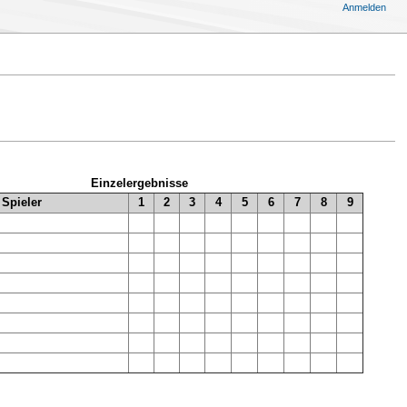
Anmelden
Einzelergebnisse
Spieler
1
2
3
4
5
6
7
8
9