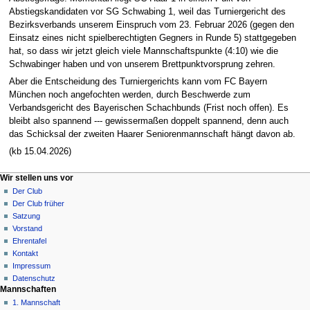
Abstiegskandidaten vor SG Schwabing 1, weil das Turniergericht des
Bezirksverbands unserem Einspruch vom 23. Februar 2026 (gegen den
Einsatz eines nicht spielberechtigten Gegners in Runde 5) stattgegeben
hat, so dass wir jetzt gleich viele Mannschaftspunkte (4:10) wie die
Schwabinger haben und von unserem Brettpunktvorsprung zehren.
Aber die Entscheidung des Turniergerichts kann vom FC Bayern
München noch angefochten werden, durch Beschwerde zum
Verbandsgericht des Bayerischen Schachbunds (Frist noch offen). Es
bleibt also spannend --- gewissermaßen doppelt spannend, denn auch
das Schicksal der zweiten Haarer Seniorenmannschaft hängt davon ab.
(kb 15.04.2026)
N
Seitenaktionen
Meine Werkzeuge
Wir stellen uns vor
Seite
Anmelden
Der Club
a
Diskussion
Der Club früher
v
Lesen
Satzung
i
Quelltext
Vorstand
g
anzeigen
Ehrentafel
Versionsgeschichte
a
Kontakt
Impressum
t
Datenschutz
i
Mannschaften
o
1. Mannschaft