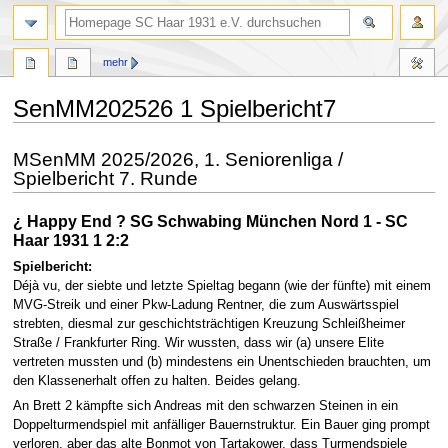
Suche
mehr
SenMM202526 1 Spielbericht7
Zur
Zur
MSenMM 2025/2026, 1. Seniorenliga /
Navigation
Suche
Spielbericht 7. Runde
springen
springen
¿ Happy End ? SG Schwabing München Nord 1 - SC
Haar 1931 1 2:2
Spielbericht:
Déjà vu, der siebte und letzte Spieltag begann (wie der fünfte) mit einem
MVG-Streik und einer Pkw-Ladung Rentner, die zum Auswärtsspiel
strebten, diesmal zur geschichtsträchtigen Kreuzung Schleißheimer
Straße / Frankfurter Ring. Wir wussten, dass wir (a) unsere Elite
vertreten mussten und (b) mindestens ein Unentschieden brauchten, um
den Klassenerhalt offen zu halten. Beides gelang.
An Brett 2 kämpfte sich Andreas mit den schwarzen Steinen in ein
Doppelturmendspiel mit anfälliger Bauernstruktur. Ein Bauer ging prompt
verloren, aber das alte Bonmot von Tartakower, dass Turmendspiele