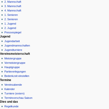
n
2. Mannschaft
3. Mannschaft
s
4. Mannschaft
m
1. Senioren
e
2. Senioren
n
1. Jugend
ü
2. Jugend
Pressespiegel
Jugend
Jugendarbeit
Jugendmannschaften
Jugendturniere
Vereinsmeisterschaft
Meistergruppe
Vormeistergruppe
Hauptgruppe
Partieverlegungen
Bedenkzeit einstellen
Termine
Vereinsabende
Kalender
Turniere (extern)
Terminvorschau Saison
Dies und das
Regelkunde