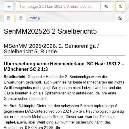
Suche
mehr
SenMM202526 2 Spielbericht5
Zur
Zur
MSenMM 2025/2026, 2. Seniorenliga /
Navigation
Suche
Spielbericht 5. Runde
springen
springen
Überraschungsarme Heimniederlage: SC Haar 1931 2 –
Münchener SC 2 1:3
Spielbericht:
Gegen die Hechte der 2. Seniorenliga waren die
Erwartungen gedämpft, auch wenn es für beide Mannschaften um nichts
Weltbewegendes mehr ging: Wir konnten nicht Letzter werden, und die
Gäste konnten auch als Spitzenreiter nicht aufsteigen, da ihre erste
Garnitur schon oben spielt.
An Brett 3 kämpfte Dieter mit den schwarzen Steinen tapfer bergauf
gegen einen DWZ-Unterschied von 202 Punkten. Psychologisch günstig
bot er mit einem Mehrbauern Remis. Dieser war zwar nur Teil eines
Triple-Bauern, aber Weiß ging auf Nummer sicher und nahm das
Angebot an. 0,5:0,5 um 21:35 Uhr.