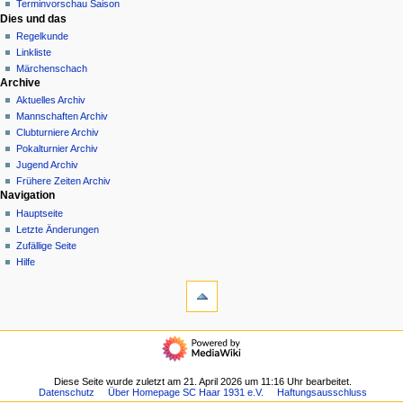
Terminvorschau Saison
Dies und das
Regelkunde
Linkliste
Märchenschach
Archive
Aktuelles Archiv
Mannschaften Archiv
Clubturniere Archiv
Pokalturnier Archiv
Jugend Archiv
Frühere Zeiten Archiv
Navigation
Hauptseite
Letzte Änderungen
Zufällige Seite
Hilfe
Werkzeuge
Links
auf
diese
Wir stellen uns vor
Seite
Der
Änderungen
Club
an
Der
Diese Seite wurde zuletzt am 21. April 2026 um 11:16 Uhr bearbeitet.
verlinkten
Datenschutz
Über Homepage SC Haar 1931 e.V.
Haftungsausschluss
Club
Seiten