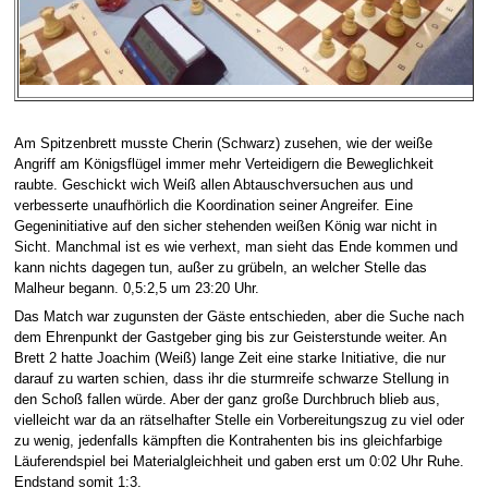
Am Spitzenbrett musste Cherin (Schwarz) zusehen, wie der weiße
Angriff am Königsflügel immer mehr Verteidigern die Beweglichkeit
raubte. Geschickt wich Weiß allen Abtauschversuchen aus und
verbesserte unaufhörlich die Koordination seiner Angreifer. Eine
Gegeninitiative auf den sicher stehenden weißen König war nicht in
Sicht. Manchmal ist es wie verhext, man sieht das Ende kommen und
kann nichts dagegen tun, außer zu grübeln, an welcher Stelle das
Malheur begann. 0,5:2,5 um 23:20 Uhr.
Das Match war zugunsten der Gäste entschieden, aber die Suche nach
dem Ehrenpunkt der Gastgeber ging bis zur Geisterstunde weiter. An
Brett 2 hatte Joachim (Weiß) lange Zeit eine starke Initiative, die nur
darauf zu warten schien, dass ihr die sturmreife schwarze Stellung in
den Schoß fallen würde. Aber der ganz große Durchbruch blieb aus,
vielleicht war da an rätselhafter Stelle ein Vorbereitungszug zu viel oder
zu wenig, jedenfalls kämpften die Kontrahenten bis ins gleichfarbige
Läuferendspiel bei Materialgleichheit und gaben erst um 0:02 Uhr Ruhe.
Endstand somit 1:3.