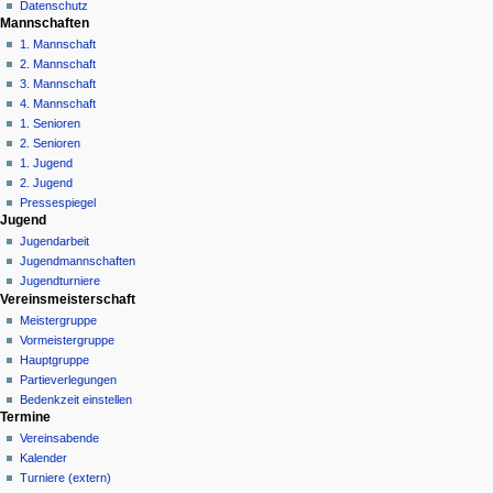
Datenschutz
i
Mannschaften
o
1. Mannschaft
n
2. Mannschaft
3. Mannschaft
s
4. Mannschaft
m
1. Senioren
e
2. Senioren
n
1. Jugend
ü
2. Jugend
Pressespiegel
Jugend
Jugendarbeit
Jugendmannschaften
Jugendturniere
Vereinsmeisterschaft
Meistergruppe
Vormeistergruppe
Hauptgruppe
Partieverlegungen
Bedenkzeit einstellen
Termine
Vereinsabende
Kalender
Turniere (extern)