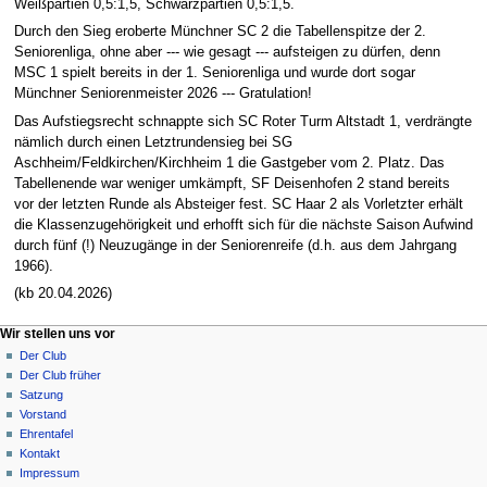
Weißpartien 0,5:1,5, Schwarzpartien 0,5:1,5.
Durch den Sieg eroberte Münchner SC 2 die Tabellenspitze der 2.
Seniorenliga, ohne aber --- wie gesagt --- aufsteigen zu dürfen, denn
MSC 1 spielt bereits in der 1. Seniorenliga und wurde dort sogar
Münchner Seniorenmeister 2026 --- Gratulation!
Das Aufstiegsrecht schnappte sich SC Roter Turm Altstadt 1, verdrängte
nämlich durch einen Letztrundensieg bei SG
Aschheim/Feldkirchen/Kirchheim 1 die Gastgeber vom 2. Platz. Das
Tabellenende war weniger umkämpft, SF Deisenhofen 2 stand bereits
vor der letzten Runde als Absteiger fest. SC Haar 2 als Vorletzter erhält
die Klassenzugehörigkeit und erhofft sich für die nächste Saison Aufwind
durch fünf (!) Neuzugänge in der Seniorenreife (d.h. aus dem Jahrgang
1966).
(kb 20.04.2026)
N
Seitenaktionen
Meine Werkzeuge
Wir stellen uns vor
Seite
Anmelden
Der Club
a
Diskussion
Der Club früher
v
Lesen
Satzung
i
Quelltext
Vorstand
g
anzeigen
Ehrentafel
Versionsgeschichte
a
Kontakt
Impressum
t