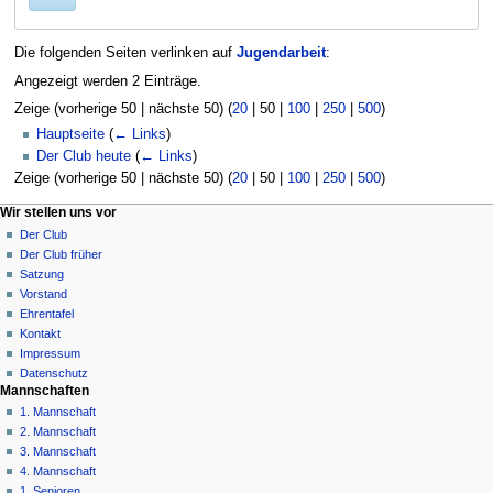
Die folgenden Seiten verlinken auf
Jugendarbeit
:
Angezeigt werden 2 Einträge.
Zeige (
vorherige 50
|
nächste 50
) (
20
|
50
|
100
|
250
|
500
)
Hauptseite
(
← Links
)
Der Club heute
(
← Links
)
Zeige (
vorherige 50
|
nächste 50
) (
20
|
50
|
100
|
250
|
500
)
N
Seitenaktionen
Meine Werkzeuge
Wir stellen uns vor
Seite
Anmelden
Der Club
a
Diskussion
Der Club früher
v
Lesen
Satzung
i
Quelltext
Vorstand
g
anzeigen
Ehrentafel
Versionsgeschichte
a
Kontakt
Impressum
t
Datenschutz
i
Mannschaften
o
1. Mannschaft
n
2. Mannschaft
3. Mannschaft
s
4. Mannschaft
m
1. Senioren