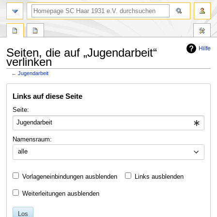
Suche
Hilfe
Seiten, die auf „Jugendarbeit“
verlinken
←
Jugendarbeit
Zur
Zur
Links auf diese Seite
Navigation
Suche
springen
springen
Seite:
Namensraum:
alle
Vorlageneinbindungen ausblenden
Links ausblenden
Weiterleitungen ausblenden
Los