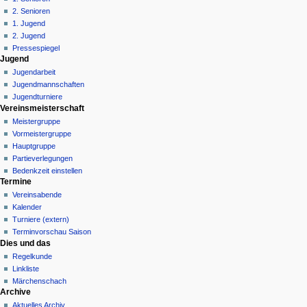
e
2. Senioren
n
1. Jugend
ü
2. Jugend
Pressespiegel
Jugend
Jugendarbeit
Jugendmannschaften
Jugendturniere
Vereinsmeisterschaft
Meistergruppe
Vormeistergruppe
Hauptgruppe
Partieverlegungen
Bedenkzeit einstellen
Termine
Vereinsabende
Kalender
Turniere (extern)
Terminvorschau Saison
Dies und das
Regelkunde
Linkliste
Märchenschach
Archive
Aktuelles Archiv