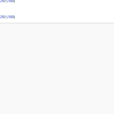
|
250
|
500
)
|
250
|
500
)