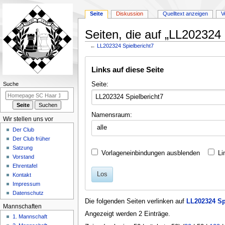
Seite
Diskussion
Quelltext anzeigen
V
Seiten, die auf „LL202324 
←
LL202324 Spielbericht7
Zur
Zur
Links auf diese Seite
Navigation
Suche
springen
springen
N
Seite:
Suche
a
v
Namensraum:
i
Wir stellen uns vor
alle
g
Der Club
a
Der Club früher
Satzung
t
Vorlageneinbindungen ausblenden
Li
Vorstand
i
Ehrentafel
o
Los
Kontakt
n
Impressum
Datenschutz
s
Die folgenden Seiten verlinken auf
LL202324 Sp
m
Mannschaften
Angezeigt werden 2 Einträge.
e
1. Mannschaft