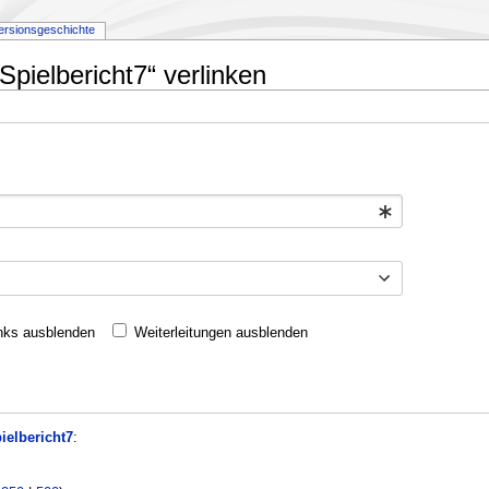
ersionsgeschichte
Spielbericht7“ verlinken
nks ausblenden
Weiterleitungen ausblenden
ielbericht7
: