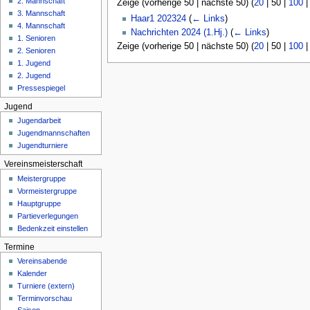
2. Mannschaft
Zeige (
vorherige 50
|
nächste 50
) (
20
|
50
|
100
n
3. Mannschaft
ü
Haar1 202324
(
← Links
)
4. Mannschaft
Nachrichten 2024 (1.Hj.)
(
← Links
)
1. Senioren
Zeige (
vorherige 50
|
nächste 50
) (
20
|
50
|
100
2. Senioren
1. Jugend
2. Jugend
Pressespiegel
Jugend
Jugendarbeit
Jugendmannschaften
Jugendturniere
Vereinsmeisterschaft
Meistergruppe
Vormeistergruppe
Hauptgruppe
Partieverlegungen
Bedenkzeit einstellen
Termine
Vereinsabende
Kalender
Turniere (extern)
Terminvorschau