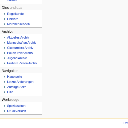
Saison
Dies und das
Regelkunde
Linkliste
Märchenschach
Archive
Aktuelles Archiv
Mannschaften Archiv
Clubturniere Archiv
Pokalturnier Archiv
Jugend Archiv
Frühere Zeiten Archiv
Navigation
Hauptseite
Letzte Änderungen
Zufällige Seite
Hilfe
Werkzeuge
Spezialseiten
Druckversion
Da