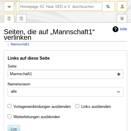
Suche
Hilfe
Seiten, die auf „Mannschaft1“
verlinken
←
Mannschaft1
Zur
Zur
Links auf diese Seite
Navigation
Suche
springen
springen
Seite:
Namensraum:
alle
Vorlageneinbindungen ausblenden
Links ausblenden
Weiterleitungen ausblenden
Los