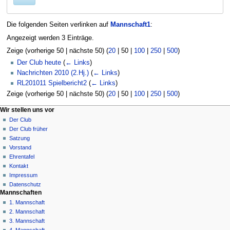
Die folgenden Seiten verlinken auf
Mannschaft1
:
Angezeigt werden 3 Einträge.
Zeige (
vorherige 50
|
nächste 50
) (
20
|
50
|
100
|
250
|
500
)
Der Club heute
(
← Links
)
Nachrichten 2010 (2.Hj.)
(
← Links
)
RL201011 Spielbericht2
(
← Links
)
Zeige (
vorherige 50
|
nächste 50
) (
20
|
50
|
100
|
250
|
500
)
N
Seitenaktionen
Meine Werkzeuge
Wir stellen uns vor
Seite
Anmelden
Der Club
a
Diskussion
Der Club früher
v
Lesen
Satzung
i
Quelltext
Vorstand
g
anzeigen
Ehrentafel
Versionsgeschichte
a
Kontakt
Impressum
t
Datenschutz
i
Mannschaften
o
1. Mannschaft
n
2. Mannschaft
3. Mannschaft
s